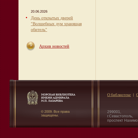
20.06.2026
День открытых дверей
"Волшебных дум хранящая
обитель"
Архив новостей
О библиотеке
© 2009. Все права
299001,
защищены.
г.Севастополь,
проспект Нахимо