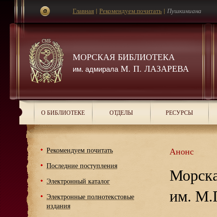
Главная
|
Рекомендуем почитать
|
Пушкиниана
МОРСКАЯ БИБЛИОТЕКА
М. П. ЛАЗАРЕВА
им. адмирала
О БИБЛИОТЕКЕ
ОТДЕЛЫ
РЕСУРСЫ
Рекомендуем почитать
Анонс
Последние поступления
Морска
Электронный каталог
им. М.
Электронные полнотекстовые
издания