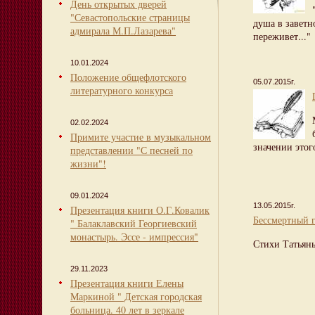
День открытых дверей
"Севастопольские страницы
душа в заветн
адмирала М.П.Лазарева"
переживет..."
10.01.2024
Положение общефлотского
05.07.2015г.
литературного конкурса
02.02.2024
Примите участие в музыкальном
значении этого
представлении "С песней по
жизни"!
09.01.2024
13.05.2015г.
Презентация книги О.Г.Ковалик
Бессмертный 
" Балаклавский Георгиевский
монастырь. Эссе - импрессия"
Стихи Татьян
29.11.2023
Презентация книги Елены
Маркиной " Детская городская
больница. 40 лет в зеркале