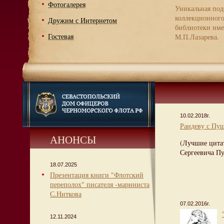
Фотогалерея
Уникальная под
коллекционног
Дружим с Интернетом
библиотеки име
Гостевая
М.П.Лазарева.
10.02.2018г.
Рандеву с Пу
АНОНСЫ
(Лучшие цита
Сергеевича П
18.07.2025
Презентация книги "Флотский
переполох" писателя -мариниста
С.Ниткова
07.02.2016г.
12.11.2024