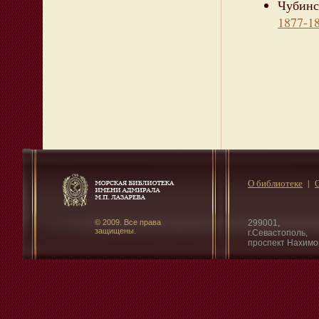
Чубинс
1877-18
О библиотеке
© 2009. Все права
299001,
защищены.
г.Севастополь,
проспект Нахимо