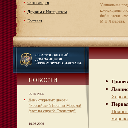
Фотогалерея
Уникальная под
коллекционног
Дружим с Интернетом
библиотеки име
Гостевая
М.П.Лазарева.
НОВОСТИ
Гринев
Ладин
25.07.2026
Херсон
День открытых дверей
Первая
"Российский Военно-Морской
Полнот
флот на службе Отечеству"
мирово
19.07.2026