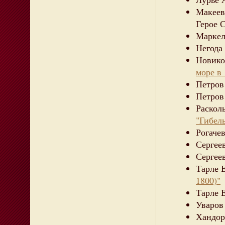
Макеев
Герое 
Маркел
Негода
Новико
море в 
Петров
Петров
Раскол
"Гибел
Рогаче
Сергее
Сергее
Тарле 
1800)"
Тарле 
Уваров
Хандор