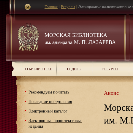
Главная
|
Ресурсы
|
Электронные полнотекстовые 
МОРСКАЯ БИБЛИОТЕКА
М. П. ЛАЗАРЕВА
им. адмирала
О БИБЛИОТЕКЕ
ОТДЕЛЫ
РЕСУРСЫ
Рекомендуем почитать
Анонс
Последние поступления
Морска
Электронный каталог
им. М.
Электронные полнотекстовые
издания