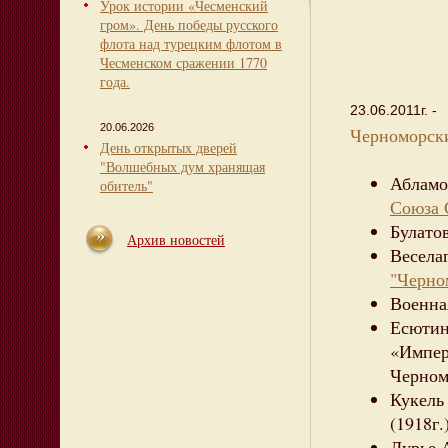
Урок истории «Чесменский
гром». День победы русского
флота над турецким флотом в
Чесменском сражении 1770
года.
23.06.2011г. -
20.06.2026
Черноморск
День открытых дверей
"Волшебных дум хранящая
Абламо
обитель"
Союза 
Булато
Архив новостей
Веселаг
"Черно
Военна
Есютин
«Импер
Черном
Кукель
(1918г.
Лурье 