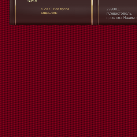
© 2009. Все права
299001,
защищены.
г.Севастополь,
проспект Нахимо