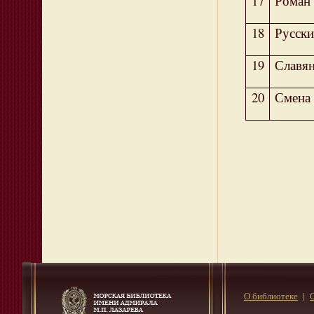
17
Роман 
18
Русски
19
Славя
20
Смена
О библиотеке