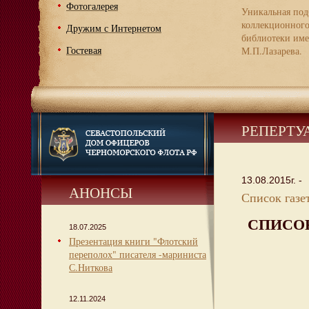
Фотогалерея
Уникальная под
коллекционног
Дружим с Интернетом
библиотеки име
Гостевая
М.П.Лазарева.
РЕПЕРТУ
13.08.2015г. -
АНОНСЫ
Список газет
СПИСО
18.07.2025
Презентация книги "Флотский
переполох" писателя -мариниста
С.Ниткова
12.11.2024