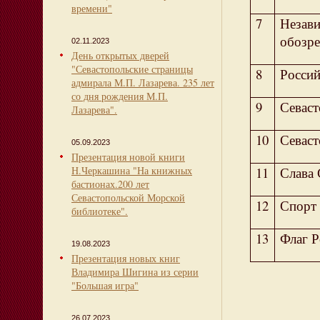
времени"
7
Незав
обозр
02.11.2023
День открытых дверей
"Севастопольские страницы
8
Россий
адмирала М.П. Лазарева. 235 лет
со дня рождения М.П.
9
Севаст
Лазарева".
10
Севаст
05.09.2023
Презентация новой книги
Н.Черкашина "На книжных
11
Слава 
бастионах.200 лет
Севастопольской Морской
12
Спорт 
библиотеке".
13
Флаг 
19.08.2023
Презентация новых книг
Владимира Шигина из серии
"Большая игра"
26.07.2023