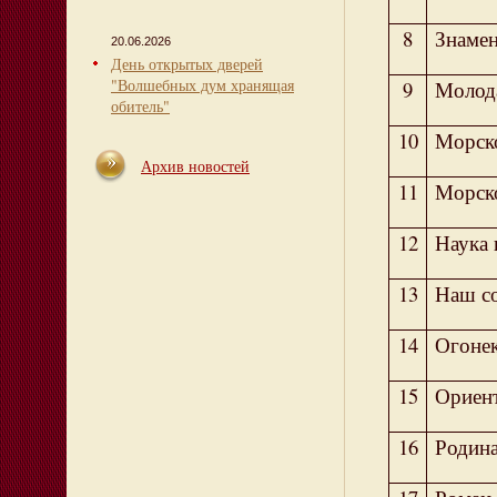
8
Знамен
20.06.2026
День открытых дверей
"Волшебных дум хранящая
9
Молод
обитель"
10
Морск
Архив новостей
11
Морск
12
Наука 
13
Наш с
14
Огоне
15
Ориен
16
Родин