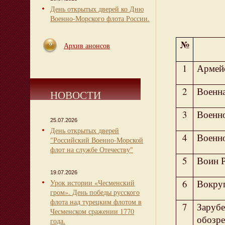
День открытых дверей ко Дню
Военно-Морского флота России.
№
Архив анонсов
1
Армей
2
Военн
НОВОСТИ
3
Военн
25.07.2026
День открытых дверей
4
Военн
"Российский Военно-Морской
флот на службе Отечеству"
5
Воин 
19.07.2026
6
Вокруг
Урок истории «Чесменский
гром». День победы русского
флота над турецким флотом в
7
Зарубе
Чесменском сражении 1770
обозр
года.