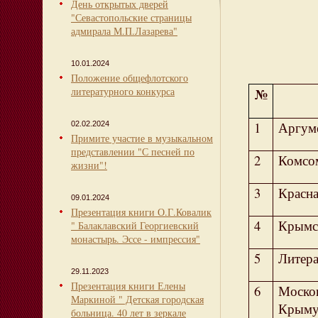
День открытых дверей
"Севастопольские страницы
адмирала М.П.Лазарева"
10.01.2024
Положение общефлотского
литературного конкурса
№
1
Аргум
02.02.2024
Примите участие в музыкальном
представлении "С песней по
2
Комсом
жизни"!
3
Красна
09.01.2024
Презентация книги О.Г.Ковалик
4
Крымс
" Балаклавский Георгиевский
монастырь. Эссе - импрессия"
5
Литера
29.11.2023
Презентация книги Елены
6
Моско
Маркиной " Детская городская
Крым
больница. 40 лет в зеркале