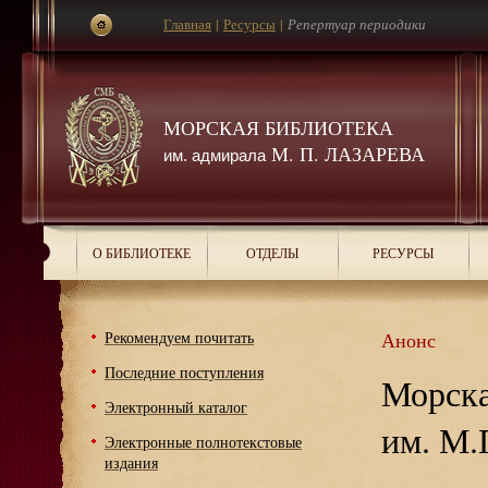
Главная
|
Ресурсы
|
Репертуар периодики
МОРСКАЯ БИБЛИОТЕКА
М. П. ЛАЗАРЕВА
им. адмирала
О БИБЛИОТЕКЕ
ОТДЕЛЫ
РЕСУРСЫ
Рекомендуем почитать
Анонс
Последние поступления
Морска
Электронный каталог
им. М.
Электронные полнотекстовые
издания