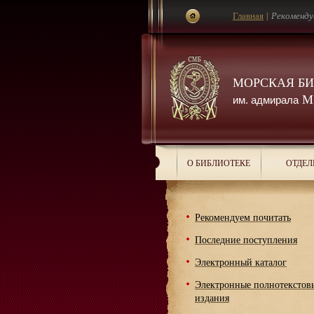
Главная
|
Рекоменду
МОРСКАЯ Б
М.
им. адмирала
О БИБЛИОТЕКЕ
ОТДЕЛ
Рекомендуем почитать
Последние поступления
Электронный каталог
Электронные полнотекстов
издания