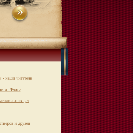
 - наши читатели
ии и Флоте
менательных дат
ртнеров и друзей