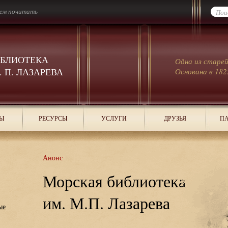
ем почитать
ИБЛИОТЕКА
Одна из старе
 П. ЛАЗАРЕВА
Основана в 182
Ы
РЕСУРСЫ
УСЛУГИ
ДРУЗЬЯ
ПА
Анонс
Морская библиотека
им. М.П. Лазарева
ые