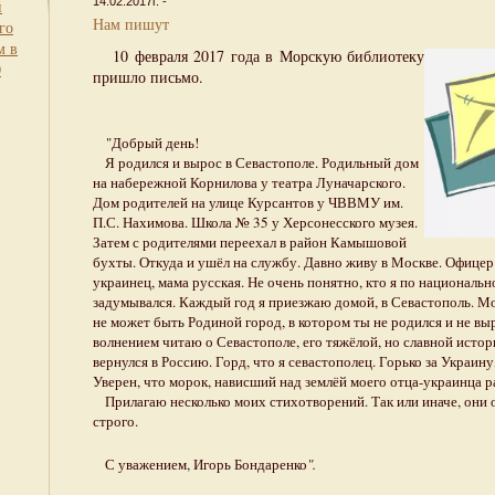
14.02.2017г. -
й
Нам пишут
го
м в
10 февраля 2017 года в Морскую библиотеку
0
пришло письмо.
"Добрый день!
Я родился и вырос в Севастополе. Родильный дом
на набережной Корнилова у театра Луначарского.
Дом родителей на улице Курсантов у ЧВВМУ им.
П.С. Нахимова. Школа № 35 у Херсонесского музея.
Затем с родителями переехал в район Камышовой
бухты. Откуда и ушёл на службу. Давно живу в Москве. Офицер
украинец, мама русская. Не очень понятно, кто я по национальн
задумывался. Каждый год я приезжаю домой, в Севастополь. Мо
не может быть Родиной город, в котором ты не родился и не выр
волнением читаю о Севастополе, его тяжёлой, но славной истор
вернулся в Россию. Горд, что я севастополец. Горько за Украину,
Уверен, что морок, нависший над землёй моего отца-украинца р
Прилагаю несколько моих стихотворений. Так или иначе, они о
строго.
С уважением, Игорь Бондаренко
".