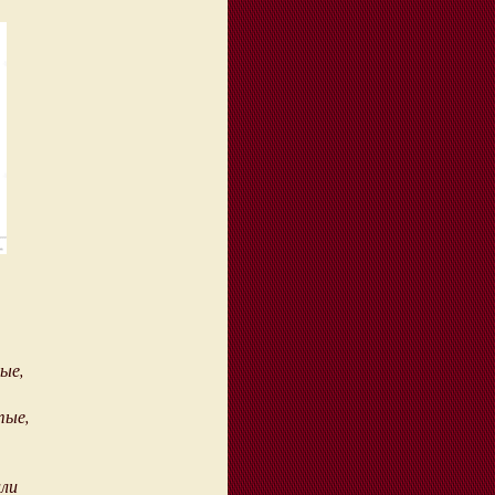
ые,
тые,
али