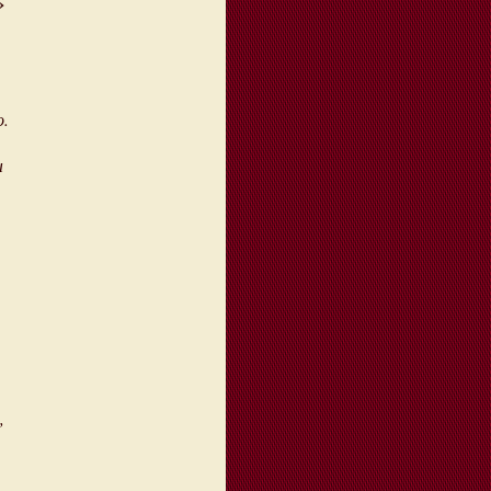
»
.
ы
,