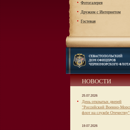
Фотогалерея
Дружим с Интернетом
Гостевая
НОВОСТИ
25.07.2026
День открытых дверей
"Российский Военно-Морс
флот на службе Отечеству"
19.07.2026