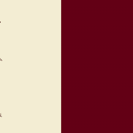
ь
ь,
й,