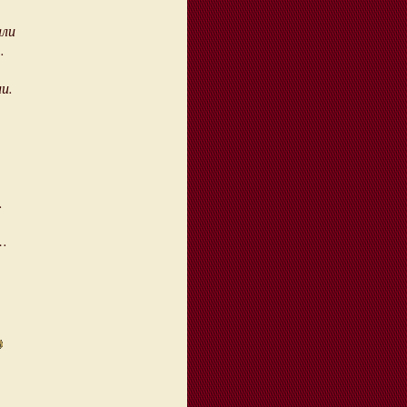
али
.
и.
.
…