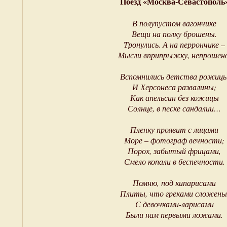
Поезд «Москва-Севастополь
В полупустом вагончике
Вещи на полку брошены.
Тронулись. А на перрончике –
Мысли вприпрыжку, непрошено
Вспомнились детства рожиц
И Херсонеса развалины;
Как апельсин без кожицы
Солнце, в песке сандалии…
Пленку проявит с лицами
Море – фотограф вечности;
Порох, забытый фрицами,
Смело копали в беспечности.
Помню, под кипарисами
Плиты, что греками сложены
С девочками-ларисами
Были нам первыми ложами.