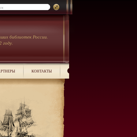
йших библиотек России.
2 году.
РТНЕРЫ
КОНТАКТЫ