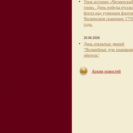
Урок истории «Чесменски
гром». День победы русско
флота над турецким флото
Чесменском сражении 177
года.
20.06.2026
День открытых дверей
"Волшебных дум хранящая
обитель"
Архив новостей