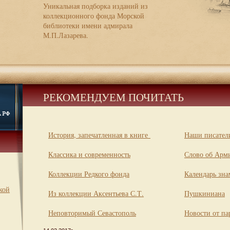
Уникальная подборка изданий из
коллекционного фонда Морской
библиотеки имени адмирала
М.П.Лазарева.
РЕКОМЕНДУЕМ ПОЧИТАТЬ
История, запечатленная в книге
Наши писатели
Классика и современность
Слово об Арм
Коллекции Редкого фонда
Календарь зна
кой
Из коллекции Аксентьева С.Т.
Пушкиниана
Неповторимый Севастополь
Новости от па