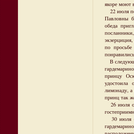
якоре моют в
22 июля по
Павловны б
обеда приг
посланник
экзерциция,
по просьбе
понравились
В следующи
гардемари
принцу Оск
удостоила 
лимонаду, а
принц так ж
26 июля от
гостеприим
30 июля «Ф
гардемарино
расположе