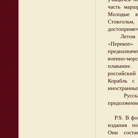
часть марш
Молодые я
Стокго
достопримеч
Летом 201
«Перекоп»
предназнач
военно-мор
плавание.
российский 
Корабль с
иностранны
Русская 
продолжение
P.S. В фон
издания по
Они соста