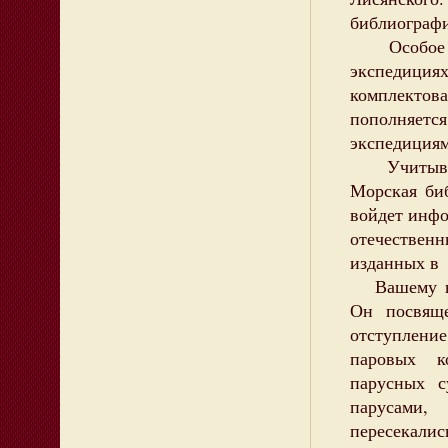
библиографи
Особое вн
экспедици
комплекто
пополняетс
экспедициям
Учитывая 
Морская биб
войдет инф
отечестве
изданных в 
Вашему вни
Он посвящ
отступление
паровых к
парусных 
парусами,
пересекали