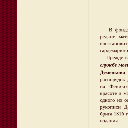
В фондах 
редкие ма
восстанови
гардемарино
Прежде все
службе моей
Деменкова
распорядок 
на "Феникс
красоте и 
одного из 
рукописи 
брига 1816
издания.