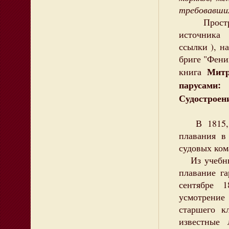
требовавши
Простран
источника 
ссылки ), 
бриге "Фени
Митро
книга
парусами
Судостроени
В 1815, 1
плавания в
судовых ком
Из учебных
плавание г
сентябре 1
усмотрение
старшего 
известные