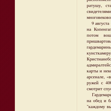
ратушу, с
свидетелям
многовеково
9 августа б
на Копенга
потом во
пришварто
гардемари
кунсткаме
Кристиане
адмиралтей
карты и нек
арсенале, «
ружей с 40
смотрит спу
Гардемарин
на обед и 
"каждому вы