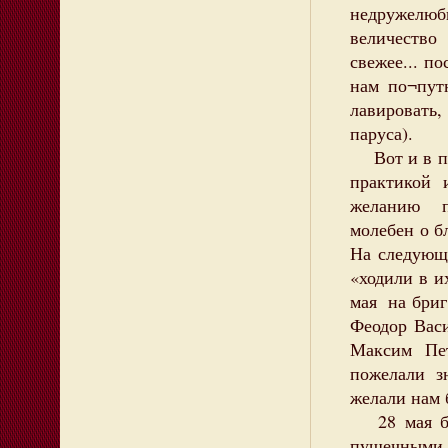
недружелюб
величество
свежее... п
нам по¬пут
лавировать,
паруса).
Вот и в пе
практикой
желанию п
молебен о б
На следующ
«ходили в и
мая на бри
Феодор Вас
Максим Пет
пожелали з
желали нам 
28 мая бр
пушечными 