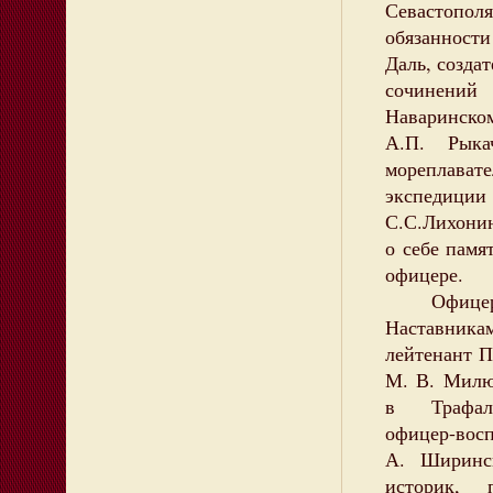
Севастопол
обязанност
Даль, созда
сочинений
Наваринском
А.П. Рык
мореплава
экспедици
С.С.Лихони
о себе памя
офицере.
Офицерски
Наставника
лейтенант П
М. В. Милю
в Трафальг
офицер-восп
А. Ширинс
историк, 