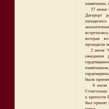
памятники, 
27 июня бр
Дагерорт 
находилис
аналогичн
встретилис
которая в
проходили м
2 июля "Фе
ожидании 
гардемари
памятником
гардемарин
были принят
6 июля су
Стокгольму
к крепости 
был принят 
город.