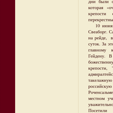
дни были о
которая «
крепости с
перекрестны
10 июня в
Свеаборг. С
на рейде, в
суток. За э
главному 
Гейдену. В 
божествен
крепости,
адмиралтейс
такелажну
российскую
Роченсальм
местном у
уважитель
Посетили 