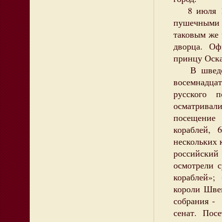
8 июля 12
пушечными 
таковым же 
дворца. Оф
принцу Оска
В шведско
восемнадца
русского 
осматрива
посещение 
кораблей, 
нескольких 
российски
осмотрели с
кораблей»;
короли Шве
собрания -
сенат. Пос