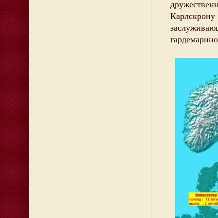
дружестве
Карлскрону
заслужива
гардемарино