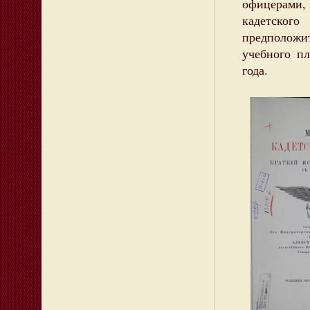
офицерами,
кадетског
предполож
учебного п
года.