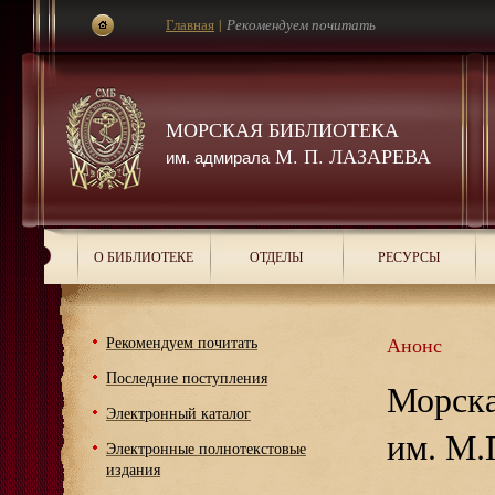
Главная
|
Рекомендуем почитать
МОРСКАЯ БИБЛИОТЕКА
М. П. ЛАЗАРЕВА
им. адмирала
О БИБЛИОТЕКЕ
ОТДЕЛЫ
РЕСУРСЫ
Рекомендуем почитать
Анонс
Последние поступления
Морска
Электронный каталог
им. М.
Электронные полнотекстовые
издания