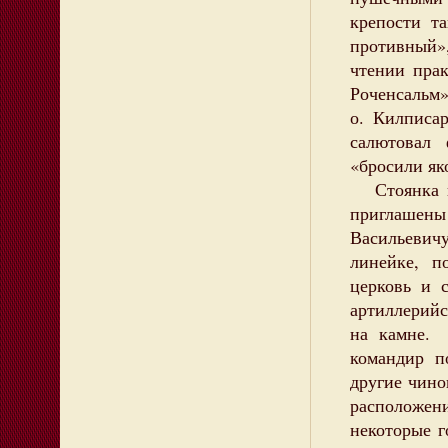
крепости т
противный»
чтении пра
Роченсальм»
о. Килписар
салютовал
«бросили як
Стоянка в 
приглашены 
Васильеви
линейке, п
церковь и 
артиллерий
на камне.
командир 
другие чино
расположе
некоторые 