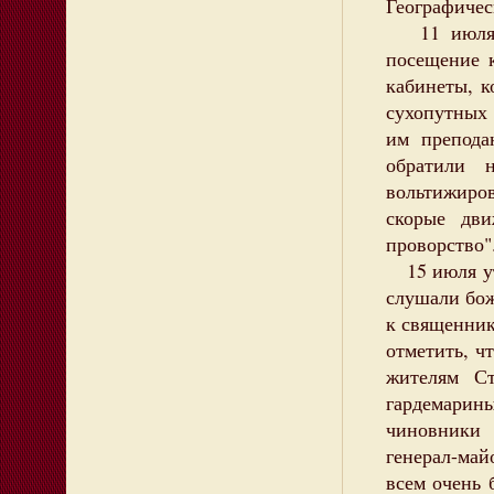
Географичес
11 июля п
посещение к
кабинеты, к
сухопутных 
им препода
обратили н
вольтижиро
скорые дви
проворство"
15 июля ут
слушали бо
к священник
отметить, ч
жителям С
гардемарины
чиновники 
генерал-май
всем очень 