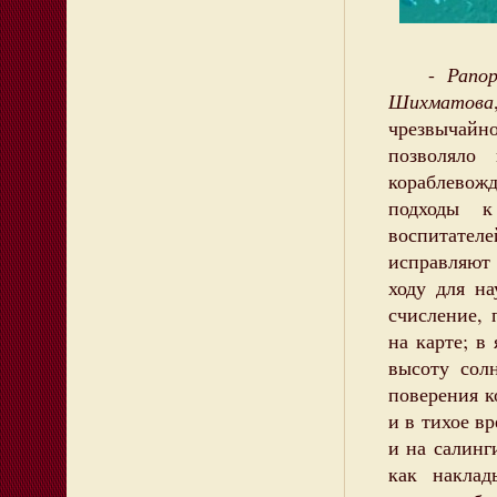
-
Рапор
Шихматова
чрезвычайн
позволяло
кораблево
подходы к
воспитател
исправляют 
ходу для на
счисление, 
на карте; в
высоту сол
поверения к
и в тихое в
и на салинг
как наклад