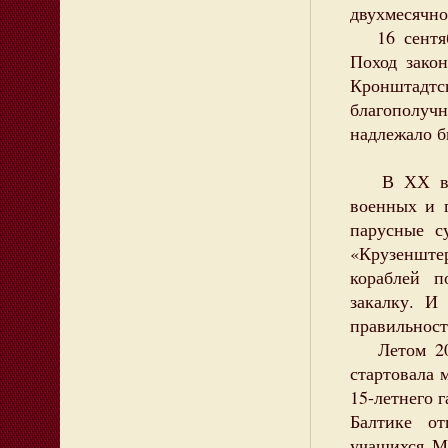
двухмесячно
16 сентябр
Поход зако
Кронштадт
благополуч
надлежало 
В ХХ веке
военных и 
парусные с
«Крузенште
кораблей п
закалку. И
правильност
Летом 2012
стартовала 
15-летнего 
Балтике о
учащихся М