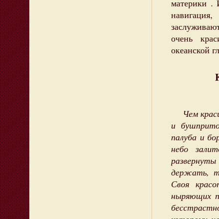
материки . 
навигация
заслужива
очень кра
океанской 
Чем красив
и бушприто
палуба и бо
небо зали
развернуты 
держать, т
Своя красо
ныряющих п
бесстрастн