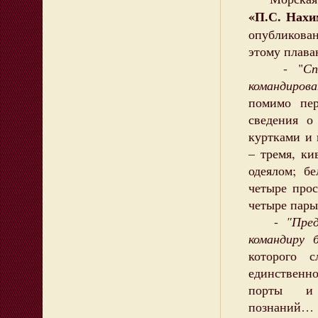
«П.С. Нахи
опубликов
этому плава
- "
Сп
командирова
помимо пе
сведения 
куртками и 
– тремя, к
одеялом; б
четыре про
четыре пары
-
"Пре
командиру 
которого сл
единственн
порты и п
познаний… 