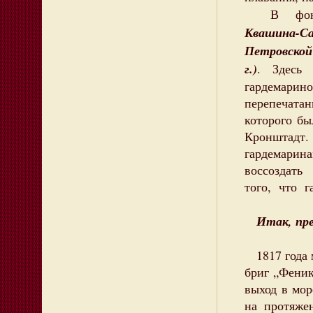
В фонде 
Квашина-Са
Петровской
г.)
. Здесь
гардемарин
перепечатан
которого б
Кронштад
гардемарин
воссоздать
того, что г
Итак, пре
1817 года м
бриг „Фени
выход в мор
на протяж