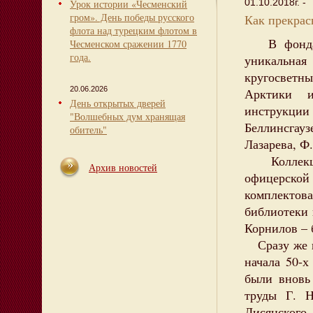
01.10.2018г. -
Урок истории «Чесменский
гром». День победы русского
Как прекрас
флота над турецким флотом в
В фондах 
Чесменском сражении 1770
года.
уникальн
кругосвет
20.06.2026
Арктики и
День открытых дверей
инструкц
"Волшебных дум хранящая
Беллинсгау
обитель"
Лазарева, Ф
Коллекция
Архив новостей
офицерско
комплектов
библиотеки 
Корнилов – 
Сразу же п
начала 50-
были вновь
труды Г. 
Лисянског