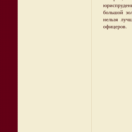
юриспруденци
большой зо
нельзя луч
офицеров.