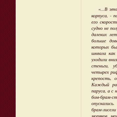
«...В эт
корпуса, - 
его скорос
судно не по
далеких ле
больше дов
которых бы
шквала как
уходили вни
стеньги, у
четырех риф
крепость, 
Каждый раз
паруса, а с
бом-брам-ст
опускались
брам-лисе
моряков, ме