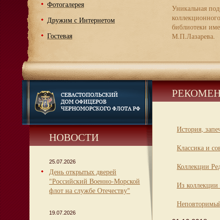
Фотогалерея
Уникальная под
коллекционног
Дружим с Интернетом
библиотеки име
Гостевая
М.П.Лазарева.
РЕКОМЕН
История, запе
НОВОСТИ
Классика и со
25.07.2026
Коллекции Ре
День открытых дверей
"Российский Военно-Морской
Из коллекции 
флот на службе Отечеству"
Неповторимый
19.07.2026