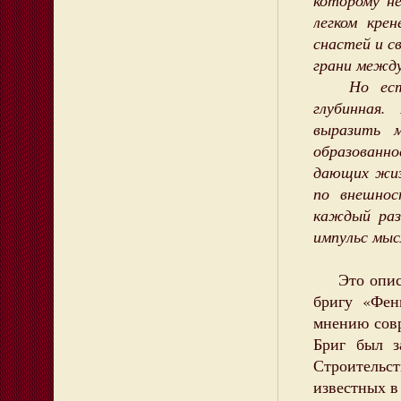
которому не
легком крен
снастей и с
грани межд
Но есть у
глубинная.
выразить 
образованно
дающих жизн
по внешно
каждый раз
импульс мы
Это описан
бригу «Фе
мнению совр
Бриг был з
Строительст
известных в