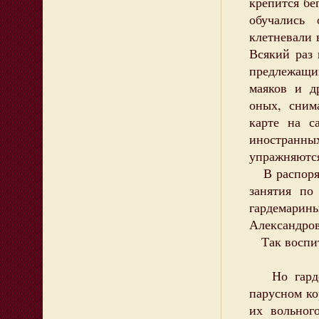
крепится бе
обучались
клетневали 
Всякий раз 
предлежащи
маяков и д
оных, сним
карте на с
иностранных
упражняются
В распоряд
занятия по
гардемар
Александров
Так воспит
Но гардем
парусном ко
их вольного