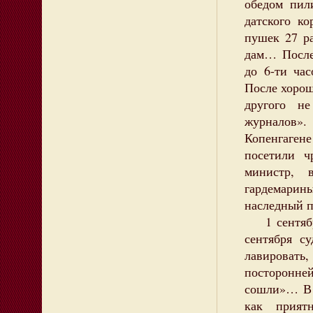
обедом пил
датского к
пушек 27 р
дам… После
до 6-ти ча
После хоро
другого н
журналов»
Копенгаген
посетили ч
министр, 
гардемарин
наследный 
1 сентября
сентября с
лавировать, 
посторонне
сошли»… В 
как прият