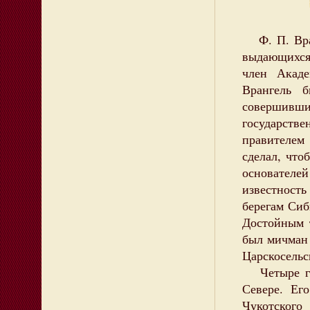
Ф. П. Вран
выдающихся
член Акаде
Врангель 
совершивш
государств
правителем
сделал, что
основателе
известность
берегам Сиб
Достойным 
был мичман
Царскосельс
Четыре год
Севере. Ег
Чукотского