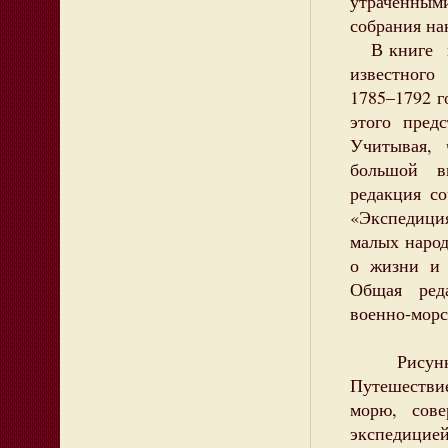
утраченны
собрания на
В книге ис
известног
1785–1792 г
этого пред
Учитывая,
большой в
редакция с
«Экспедиц
малых народ
о жизни и 
Общая ред
военно-морс
Рисунки,
Путешестви
морю, сове
экспедицией