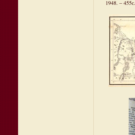
1948. – 455с