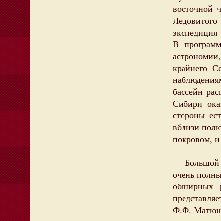
восточной 
Ледовитог
экспедиция 
В програм
астрономии
крайнего С
наблюдения
бассейн рас
Сибири ока
стороны ес
вблизи полю
покровом, и
Большой за
очень полны
обширных р
представля
Ф.Ф. Матю