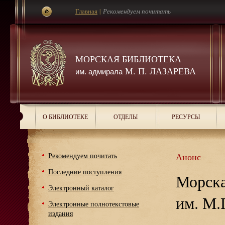
Главная
|
Рекомендуем почитать
МОРСКАЯ БИБЛИОТЕКА
М. П. ЛАЗАРЕВА
им. адмирала
О БИБЛИОТЕКЕ
ОТДЕЛЫ
РЕСУРСЫ
Рекомендуем почитать
Анонс
Последние поступления
Морска
Электронный каталог
им. М.
Электронные полнотекстовые
издания