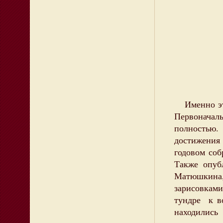
Именно это
Первоначал
полностью.
достижения
годовом соб
Также опуб
Матюшкина,
зарисовкам
тундре к в
находилис