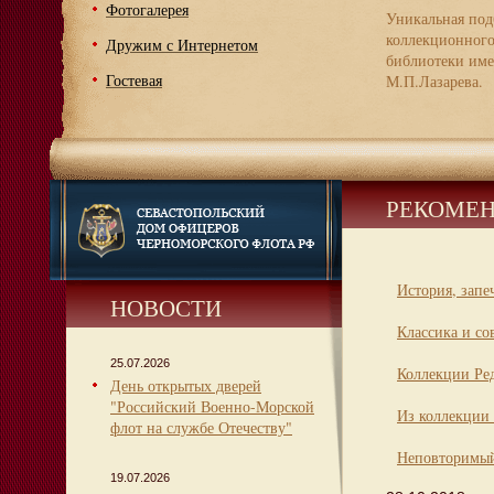
Фотогалерея
Уникальная под
коллекционног
Дружим с Интернетом
библиотеки име
Гостевая
М.П.Лазарева.
РЕКОМЕН
История, запе
НОВОСТИ
Классика и со
25.07.2026
Коллекции Ре
День открытых дверей
"Российский Военно-Морской
Из коллекции 
флот на службе Отечеству"
Неповторимый
19.07.2026