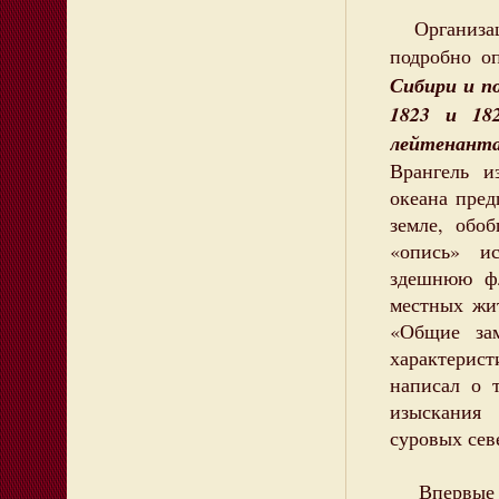
Организаци
подробно о
Сибири и по
1823 и 18
лейтенанта
Врангель и
океана пред
земле, обо
«опись» и
здешнюю фл
местных жи
«Общие за
характерист
написал о 
изыскания 
суровых сев
Впервые кн