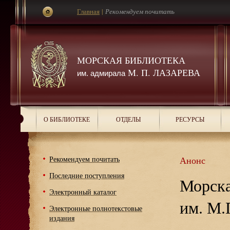
Главная
|
Рекомендуем почитать
МОРСКАЯ БИБЛИОТЕКА
М. П. ЛАЗАРЕВА
им. адмирала
О БИБЛИОТЕКЕ
ОТДЕЛЫ
РЕСУРСЫ
Рекомендуем почитать
Анонс
Последние поступления
Морска
Электронный каталог
им. М.
Электронные полнотекстовые
издания