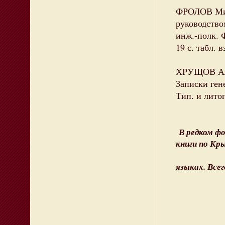
ФРОЛОВ Минн
руководство
инж.-полк. Ф
19 с. табл. в
ХРУЩОВ Але
Записки ген
Тип. и литог
В редком ф
книги по Кр
языках. Всего