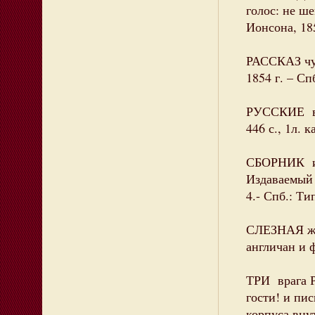
голос: не ш
Ионсона, 185
РАССКАЗ чух
1854 г. – Спб
РУССКИЕ в а
446 с., 1л. к
СБОРНИК из
Издаваемый 
4.- Спб.: Ти
СЛЕЗНАЯ жал
англичан и ф
ТРИ врага Р
гости! и пис
корпуса внут