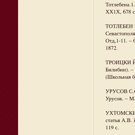
Тотлебена.1.
ХХ1Х, 678 с.
ТОТЛЕБЕН Э
Севастополя.
Отд,1-11. – 
1872.
ТРОИЦКИ Й Д
Билибин). – 
(Школьная б
УРУСОВ С.С.
Урусов. – М.
УХТОМСКИЙ Л
статья А.В. 
119 с.