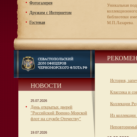
Фотогалерея
Уникальная под
коллекционног
Дружим с Интернетом
библиотеки име
Гостевая
М.П.Лазарева.
РЕКОМЕН
История, запе
НОВОСТИ
Классика и со
25.07.2026
Коллекции Ре
День открытых дверей
"Российский Военно-Морской
Из коллекции 
флот на службе Отечеству"
Неповторимый
19.07.2026