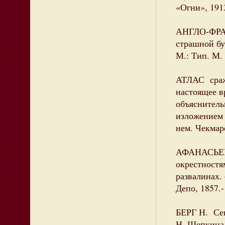
«Огни», 1913.
АНГЛО-ФРАН
страшной бу
М.: Тип. М. 
АТЛАС сраже
настоящее в
объяснитель
изложением 
нем. Чекмаре
АФАНАСЬЕВ 
окрестностя
развалинах.
Депо, 1857.-
БЕРГ Н. Сев
Н. Щепкина, 