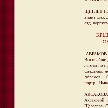
ЩИГЛЕВ Н. 
видит глаз, 
отд. корпуса
КРЫ
О
АВРАМОВ Н.
Высочайше 
льготы по п
Сведения, н
Абрамов. – С
портр. Импе
АКСАКОВА В
Аксаковой. 
Щеголева- С