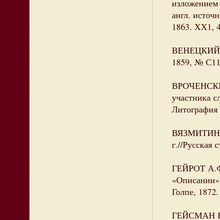
изложением 
англ. источн
1863. ХХ1, 
ВЕНЕЦКИЙ М.
1859, № С11
ВРОЧЕНСКИЙ
участника с
Литография И
ВЯЗМИТИНОВ 
г.//Русская с
ГЕЙРОТ А.Ф.
«Описании» 
Голпе, 1872.
ГЕЙСМАН П.