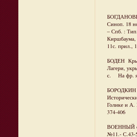
БОГДАНОВИ
Синоп. 18 но
– Спб. : Тип
Киршбаума, 1
11с. прил., 
БОДЕН Крым
Лагери, укр
с. На фр. я
БОРОДКИН М
Исторически
Голике и А. 
374-406
ВОЕННЫЙ сбо
№11.- С.43-