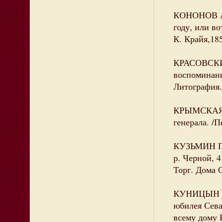
КОНОНОВ А.
году, или в
К. Крайя,185
КРАСОВСКИЙ
воспоминаний
Литография.
КРЫМСКАЯ э
генерала. /П
КУЗЬМИН П. 
р. Черной, 4
Торг. Дома С
КУНИЦЫН Фе
юбилея Сева
всему дому 