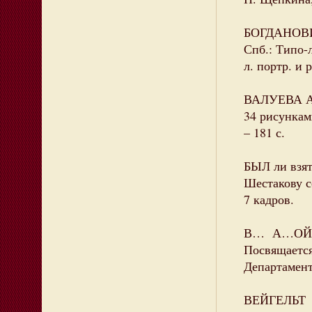
БОГДАНОВИЧ
Спб.: Типо-л
л. портр. и р
ВАЛУЕВА А.П
34 рисункам
– 181 с.
БЫЛ ли взят
Шестакову с
7 кадров.
В… А…ОЙ Ст
Посвящается
Департамент
ВЕЙГЕЛЬТ О