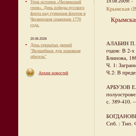
19.08.2009г. -
Урок истории «Чесменский
гром». День победы русского
Крымская (В
флота над турецким флотом в
Крымская
Чесменском сражении 1770
года.
20.06.2026
АЛАБИН П. П
День открытых дверей
годов: В 2-х
"Волшебных дум хранящая
обитель"
Блинова, 18
Ч. 1: Загран
Ч.2: В преде
Архив новостей
АРБУЗОВ Е.
полуострове
с. 389-410.
БОГДАНОВИЧ 
Спб. : Тип.