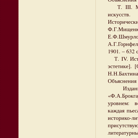
Т. III. Ме
искусств.
Историческ
Ф.Г.Мищенко
Е.Ф.Шмур
А.Г.Горнфел
1901. – 632 с
Т. IV. Ист
эстетике]. 
Н.Н.Бахтин
Объяснения 
Издания г
«Ф.А.Брок
уровнем: в
каждая пьес
историко
присутству
литературны