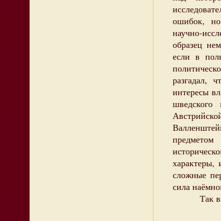
исследовате
ошибок, но
научно-исс
образец не
если в пол
политичес
разгадал, 
интересы вл
шведского 
Австрийск
Валленштей
предметом
историчес
характеры, 
сложные пе
сила наёмно
Так в