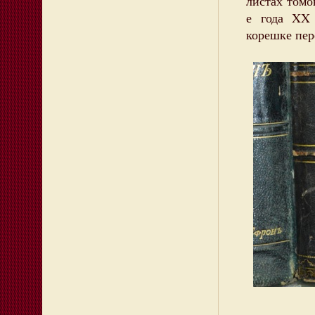
листах томо
е года XX 
корешке пер