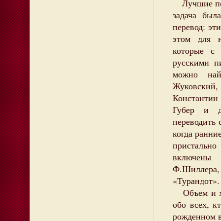
Лучшие пер
задача был
перевод: эт
этом для н
которые с
русскими п
можно най
Жуковский,
Константин
Губер и д
переводить с
когда ранни
пристально
включены 
Ф.Шиллера
«Турандот».
Объем и ха
обо всех, к
рожденном в