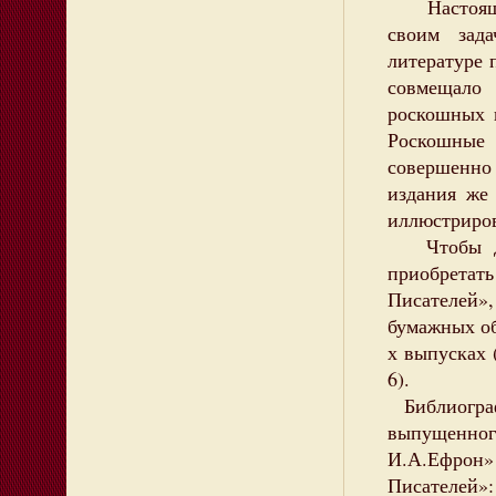
Настоящее
своим зад
литературе 
совмещало
роскошных и
Роскошные
совершенн
издания же
иллюстриров
Чтобы дат
приобретать
Писателей»
бумажных об
х выпусках (
6).
Библиограф
выпущенно
И.А.Ефрон
Писателей»: