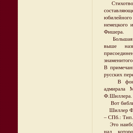
Стихотвор
составляющ
юбилейного
немецкого 
Фишера.
Большая ча
выше наз
присоедин
знаменитого
В примечан
русских пер
В фонде С
адмирала М
Ф.Шиллера.
Вот библио
Шиллер Ф. И
– СПб.: Тип.
Это наибол
над котор