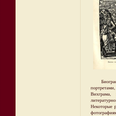
Биография
портретами
Вихграма,
литературн
Некоторые 
фотографиям