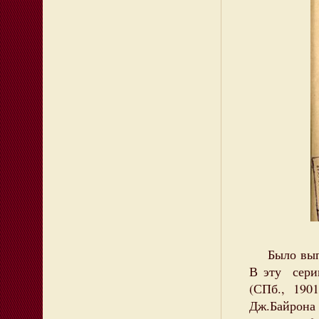
Было выпущ
В эту сери
(СПб., 190
Дж.Байрона 