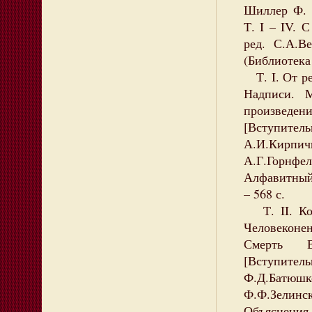
Шиллер Ф. 
Т. I – IV. С
ред. С.А.В
(Библиотека
Т. I. От ре
Надписи. М
произведен
[Вступите
А.И.Кирпич
А.Г.Горнфе
Алфавитный 
– 568 с.
Т. II. Ков
Человеконе
Смерть Ва
[Вступите
Ф.Д.Батюш
Ф.Ф.Зелин
Объяснения к