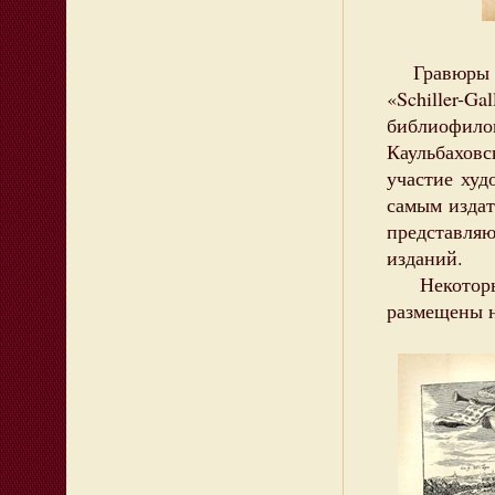
Гравюры пр
«Schiller-
библиофило
Каульбахов
участие худ
самым изда
представля
изданий.
Некоторые
размещены н