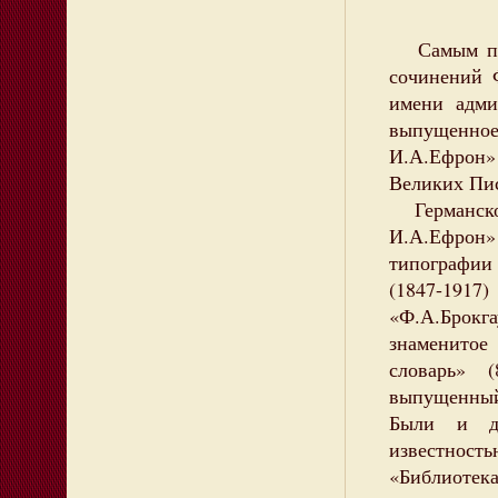
Самым пол
сочинений 
имени адми
выпущенно
И.А.Ефрон» 
Великих Пис
Германско-
И.А.Ефрон»
типографи
(1847-191
«Ф.А.Брокг
знаменито
словарь» 
выпущенный
Были и др
известнос
«Библиотек