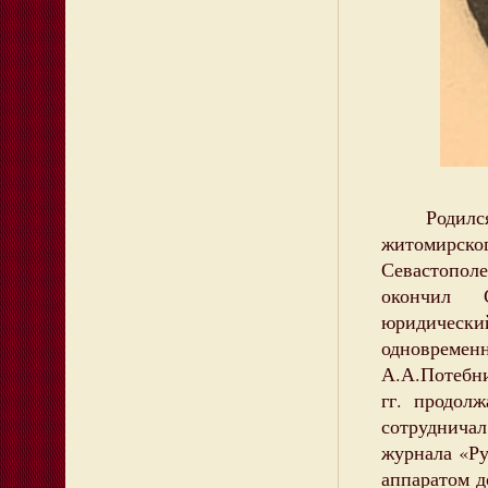
Родился в
житомирск
Севастополе
окончил 
юридическ
одновремен
А.А.Потебни
гг. продол
сотруднича
журнала «Ру
аппаратом д