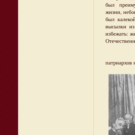
был преим
жизни, небо
был калеко
высылки из
избежать: ж
Отечественн
А.Г.Г
патриархов 