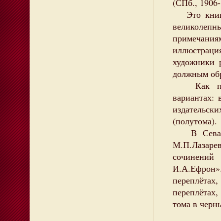
(СПб., 1906-
Это книги 
великоле
примечан
иллюстраци
художники 
должным обр
Как прави
вариантах: 
издательск
(полутома).
В Севасто
М.П.Лазар
сочинений
И.А.Ефрон»
переплётах
переплётах
тома в черн