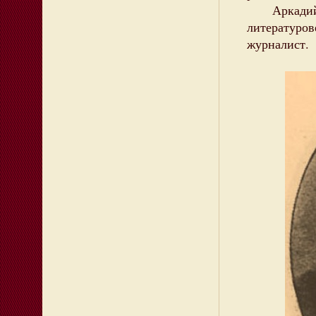
Аркадий Г
литературо
журналист.