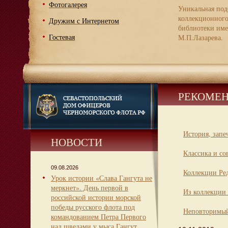
Фотогалерея
Уникальная под
коллекционног
Дружим с Интернетом
библиотеки име
Гостевая
М.П.Лазарева.
РЕКОМЕН
История, запе
НОВОСТИ
Классика и со
09.08.2026
Коллекции Ре
Урок истории «Слава Гангута не
меркнет». День первой в
Из коллекции 
российской истории морской
победы русского флота под
Неповторимый
командованием Петра Первого
над шведами у мыса Гангут