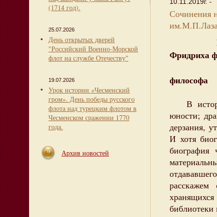
10.11.2019г. -
(1714 год).
Сочинения н
им.М.П.Лаз
25.07.2026
День открытых дверей
К 260-ле
"Российский Военно-Морской
Фридриха ф
флот на службе Отечеству"
немец
философа
19.07.2026
Урок истории «Чесменский
гром». День победы русского
В историю
флота над турецким флотом в
юности; др
Чесменском сражении 1770
дерзания, у
года.
И хотя био
биография 
Архив новостей
материаль
отдававшего
расскажем 
хранящихс
библиотеки 