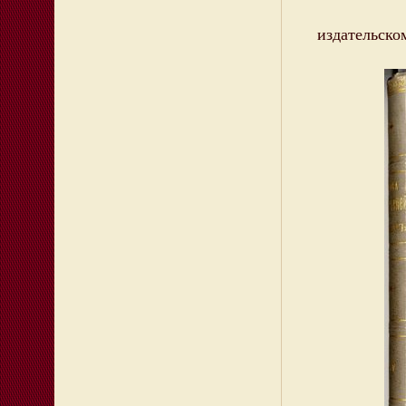
Вот т
издательско