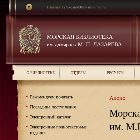
Главная
|
Рекомендуем почитать
МОРСКАЯ БИБЛИОТЕКА
М. П. ЛАЗАРЕВА
им. адмирала
О БИБЛИОТЕКЕ
ОТДЕЛЫ
РЕСУРСЫ
Рекомендуем почитать
Анонс
Последние поступления
Морска
Электронный каталог
им. М.
Электронные полнотекстовые
издания