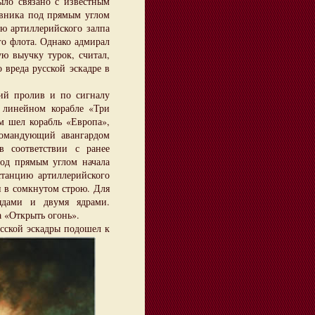
ыло связано с известным
ивника под прямым углом
ию артиллерийского залпа
го флота. Однако адмирал
ю выучку турок, считал,
 вреда русской эскадре в
 пролив и по сигналу
 линейном корабле «Три
м шел корабль «Европа»,
командующий авангардом
в соответствии с ранее
под прямым углом начала
станцию артиллерийского
и в сомкнутом строю. Для
ядами и двумя ядрами.
 «Открыть огонь».
усской эскадры подошел к