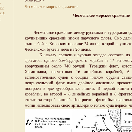
04.08.2010г. -
й
Чесменское морское сражение
го
м в
Чесменское морское сражение
0
(1770 г
Чесменское сражение между русскими и турецкими фло
крупнейших сражений эпохи парусного флота. Оно делит
этап – бой в Хиосском проливе 24 июня; второй – уничт
Чесменской бухте в ночь на 26 июня.
К началу сражения русская эскадра состояла из 9
фрегатов, одного бомбардирского корабля и 17 вспомо
вооружением около 740 орудий. Турецкий флот, кото
Хасан-паша, насчитывал 16 линейных кораблей, 6
вспомогательных судов с общим числом орудий свыше
неприятельский флот имел двойное численное превосх
построен в две дугообразные линии. В первой линии 
кораблей, во второй – 6 линейных кораблей и 6 фрегато
стояли за второй линией. Построение флота было чрезвы
могли использовать свою артиллерию только суда первой л