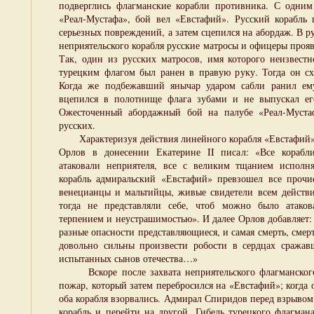
подверглись флагманские корабли противника. С одним
«Реал-Мустафа», бой вел «Евстафий». Русский корабль
серьезных повреждений, а затем сцепился на абордаж. В 
неприятельского корабля русские матросы и офицеры проя
Так, один из русских матросов, имя которого неизвестн
турецким флагом был ранен в правую руку. Тогда он сх
Когда же подбежавший янычар ударом сабли ранил ем
вцепился в полотнище флага зубами и не выпускал его
Ожесточенный абордажный бой на палубе «Реал-Муста
русских.
Характеризуя действия линейного корабля «Евстафий» 
Орлов в донесении Екатерине II писал: «Все корабл
атаковали неприятеля, все с великим тщанием исполн
корабль адмиральский «Евстафий» превзошел все прочи
венецианцы и мальтийцы, живые свидетели всем действи
тогда не представляли себе, чтоб можно было атаков
терпением и неустрашимостью». И далее Орлов добавляет:
разные опасности представляющиеся, и самая смерть, сме
довольно сильны произвести робости в сердцах сражав
испытанных сынов отечества…»
Вскоре после захвата неприятельского флагманского
пожар, который затем перебросился на «Евстафий»; когда 
оба корабля взорвались. Адмирал Спиридов перед взрыво
корабль и перейти на другой. Гибель турецкого флагман