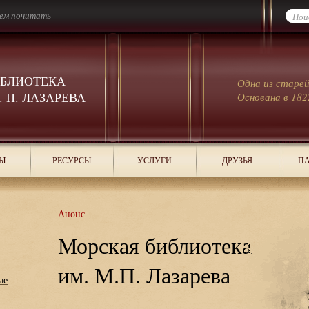
ем почитать
ИБЛИОТЕКА
Одна из старе
 П. ЛАЗАРЕВА
Основана в 182
Ы
РЕСУРСЫ
УСЛУГИ
ДРУЗЬЯ
ПА
Анонс
Морская библиотека
им. М.П. Лазарева
ые