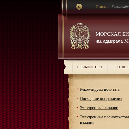
Главная
|
Рекоменду
МОРСКАЯ Б
М.
им. адмирала
О БИБЛИОТЕКЕ
ОТДЕЛ
Рекомендуем почитать
Последние поступления
Электронный каталог
Электронные полнотекстов
издания