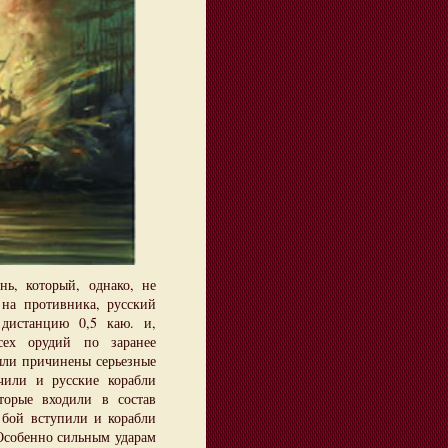
нь, который, однако, не
на противника, русский
дистанцию 0,5 каю. и,
сех орудий по заранее
ыли причинены серьезные
чили и русские корабли
торые входили в состав
 бой вступили и корабли
Особенно сильным ударам