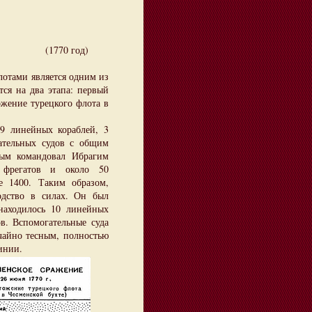
од)
тами является одним из
ся на два этапа: первый
ожение турецкого флота в
 линейных кораблей, 3
гательных судов с общим
рым командовал Ибрагим
 фрегатов и около 50
 1400. Таким образом,
одство в силах. Он был
находилось 10 линейных
в. Вспомогательные суда
чайно тесным, полностью
инии.