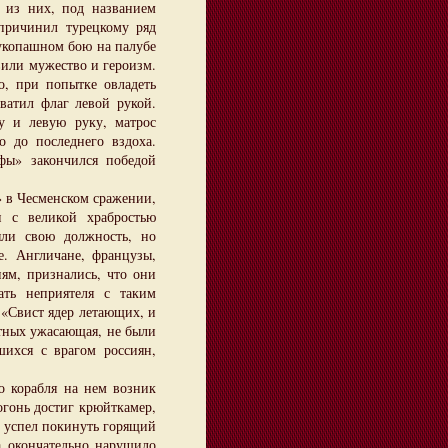
 из них, под названием
 причинил турецкому ряд
рукопашном бою на палубе
вили мужество и героизм.
о, при попытке овладеть
ватил флаг левой рукой.
у и левую руку, матрос
 до последнего вздоха.
фы» закончился победой
в Чесменском сражении,
и с великой храбростью
яли свою должность, но
е. Англичане, французы,
ям, признались, что они
ать неприятеля с таким
 «Свист ядер летающих, и
ртных ужасающая, не были
шихся с врагом россиян,
 корабля на нем возник
огонь достиг крюйткамер,
м успел покинуть горящий
а окончательно нарушило