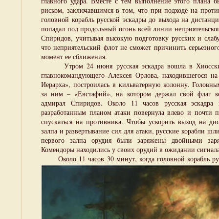
главного удара. Вместе с тем выполнение этого плана б
риском, заключавшимся в том, что при подходе на прот
головной корабль русской эскадры до выхода на дистанц
попадал под продольный огонь всей линии неприятельско
Спиридов, учитывая высокую подготовку русских и слабу
что неприятельский флот не сможет причинить серьезного
момент ее сближения.
Утром 24 июня русская эскадра вошла в Хиосский
главнокомандующего Алексея Орлова, находившегося на
Иерарха», построилась в кильватерную колонну. Головны
за ним – «Евстафий», на котором держал свой флаг 
адмирал Спиридов. Около 11 часов русская эскадра 
разработанным планом атаки повернула влево и почти 
спускаться на противника. Чтобы ускорить выход на ди
залпа и развертывание сил для атаки, русские корабли шл
первого залпа орудия были заряжены двойными зар
Комендоры находились у своих орудий в ожидании сигнала
Около 11 часов 30 минут, когда головной корабль р