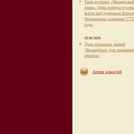
Урок истории «Чесменски
гром». День победы русско
флота над турецким флото
Чесменском сражении 177
года.
20.06.2026
День открытых дверей
"Волшебных дум хранящая
обитель"
Архив новостей