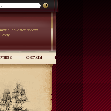
йших библиотек России.
2 году.
РТНЕРЫ
КОНТАКТЫ