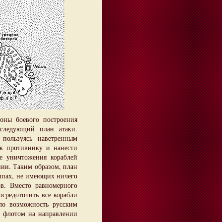
роны боевого построения
следующий план атаки.
 пользуясь наветренным
к противнику и нанести
е уничтожения кораблей
нии. Таким образом, план
ипах, не имеющих ничего
в. Вместо равномерного
средоточить все корабли
ло возможность русским
м флотом на направлении