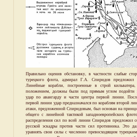
Правильно оценив обстановку, в частности слабые сто
турецкого флота, адмирал Г.А. Спиридов предложил 
Линейные корабли, построенные в строй кильватера,
положением, должны были под прямым углом подойти 
удар по авангарду и части центра первой линии. Посл
первой линии удар предназначался по кораблям второй ли
атаки, предложенной Спиридовым, был основан на принц
общего с линейной тактикой западноевропейских флото
распределения сил по всей линии Спиридов предложил со
русской эскадры против части сил противника. Это да
уравнять свои силы с численно превосходящим турецки