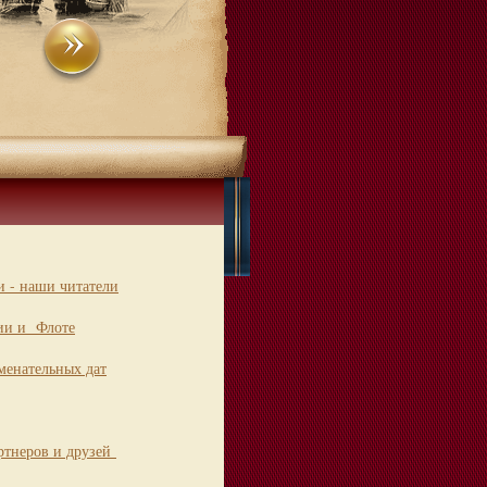
 - наши читатели
ии и Флоте
менательных дат
ртнеров и друзей