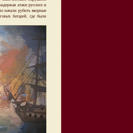
выдержав атаки русских и
но начали рубить якорные
говых батарей, где были