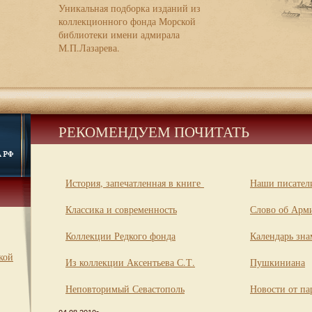
Уникальная подборка изданий из
коллекционного фонда Морской
библиотеки имени адмирала
М.П.Лазарева.
РЕКОМЕНДУЕМ ПОЧИТАТЬ
История, запечатленная в книге
Наши писатели
Классика и современность
Слово об Арм
Коллекции Редкого фонда
Календарь зна
кой
Из коллекции Аксентьева С.Т.
Пушкиниана
Неповторимый Севастополь
Новости от па