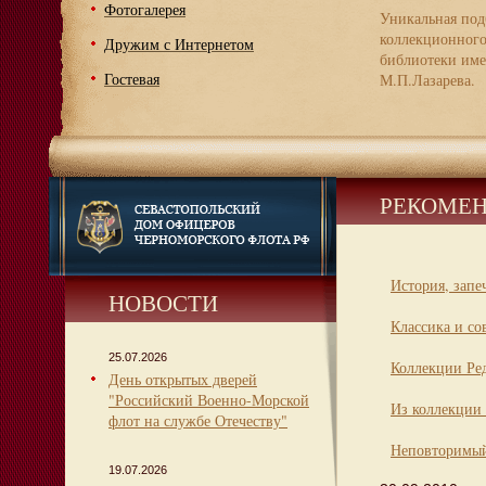
Фотогалерея
Уникальная под
коллекционног
Дружим с Интернетом
библиотеки име
Гостевая
М.П.Лазарева.
РЕКОМЕН
История, запе
НОВОСТИ
Классика и со
25.07.2026
Коллекции Ре
День открытых дверей
"Российский Военно-Морской
Из коллекции 
флот на службе Отечеству"
Неповторимый
19.07.2026