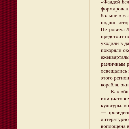
«Фаддей Бел
формировани
больше о сл
подвиг кото
Петровича Ла
предстоит п
уходили в д
покоряли ок
ежекварталь
различным р
освещались 
этого регио
корабля, эк
Как общест
инициатором
культуры, к
— проведени
литературно
воплощена в