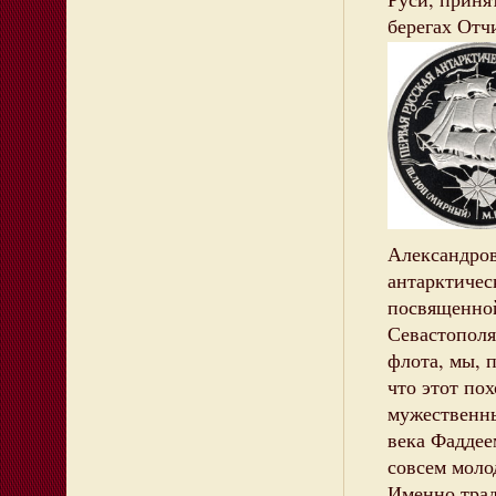
берегах Отч
Александро
антарктичес
посвященно
Севастополя
флота, мы, 
что этот по
мужественн
века Фаддее
совсем мол
Именно тра