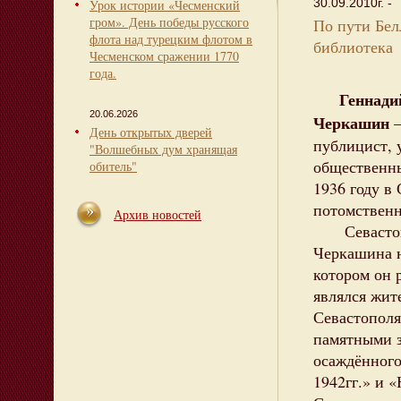
30.09.2010г. -
Урок истории «Чесменский
гром». День победы русского
По пути Бел
флота над турецким флотом в
библиотека
Чесменском сражении 1770
года.
Геннади
20.06.2026
Черкашин
—
День открытых дверей
публицист, 
"Волшебных дум хранящая
общественны
обитель"
1936 году в 
потомственн
Архив новостей
Севастопо
Черкашина н
котором он 
являлся жит
Севастополя
памятными 
осаждённого
1942гг.» и