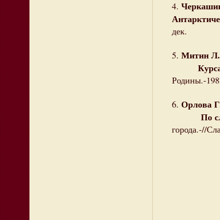
Черкашин
4.
Антарктиче
дек.
Митин Л.
5.
Курсами 
Родины.-198
Орлова Г
6.
По следа
города.-//Сл