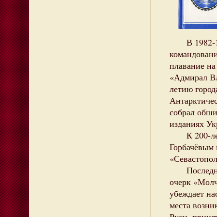
В 1982-198
командовани
плавание на
«Адмирал Вл
летию город
Антарктичес
собрал обши
изданиях Ук
К 200-лети
Горбачёвым 
«Севастопол
Последней 
очерк «Молч
убеждает на
места возни
Руси, приня