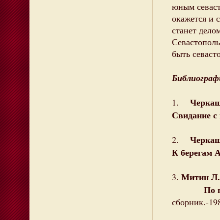
юным севаст
окажется и 
станет дело
Севастополь
быть севаст
Библиограф
Черкаш
1.
Свидание с
Черкаш
2.
К берегам 
Митин Л.
3.
По пути Б
сборник.-19