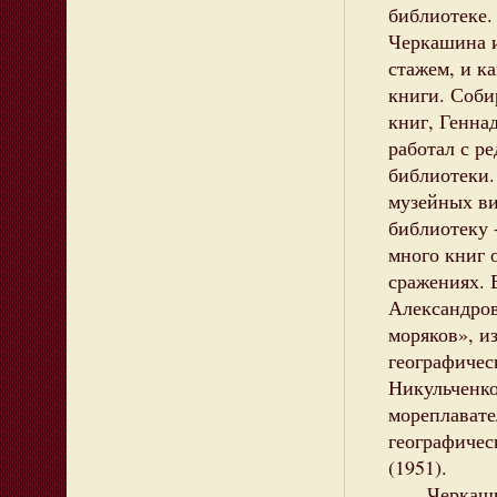
библиотеке.
Черкашина и
стажем, и к
книги. Соби
книг, Генна
работал с р
библиотеки.
музейных ви
библиотеку 
много книг 
сражениях. 
Александров
моряков», из
географичес
Никульченко
мореплавате
географичес
(1951).
Черкашин в