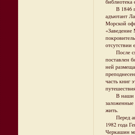
библиотека 
В 1846 год
адъютант Ла
Морской офи
«Заведение 
покровитель
отсутствии 
После смер
поставлен б
ней размеща
преподнесен
часть книг 
путешествия
В наши дн
заложенные
жить.
Перед ант
1982 года Г
Черкашин м