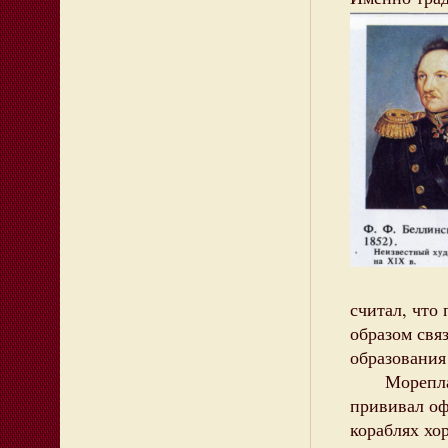
считал, что
образом свя
образования
Мореплават
прививал оф
кораблях хо