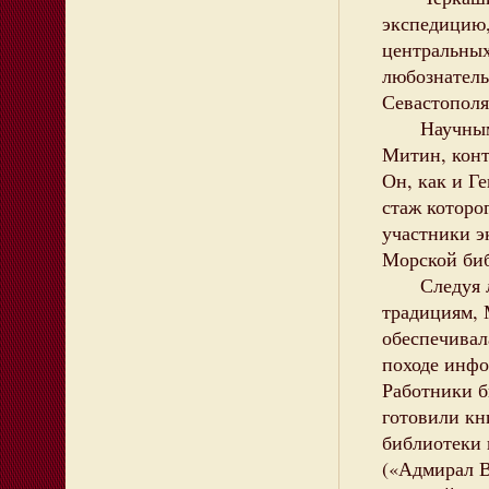
экспедицию,
центральных
любознатель
Севастополя
Научным ру
Митин, конт
Он, как и Г
стаж которо
участники э
Морской биб
Следуя 
традициям, 
обеспечивал
походе инф
Работники б
готовили кн
библиотеки 
(«Адмирал 