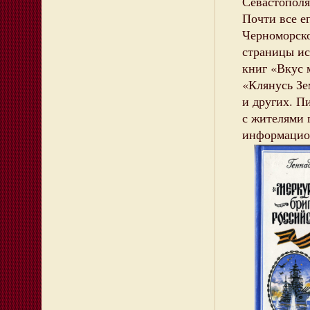
Севастополя 
Почти все е
Черноморско
страницы ис
книг «Вкус
«Клянусь Зе
и других. П
с жителями 
информацио