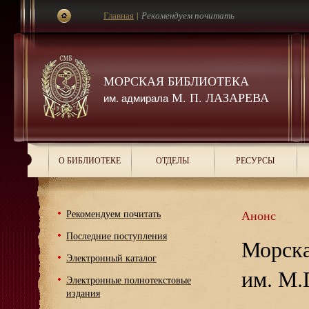
Главная
|
Рекомендуем почитать
МОРСКАЯ БИБЛИОТЕКА
М. П. ЛАЗАРЕВА
им. адмирала
О БИБЛИОТЕКЕ
ОТДЕЛЫ
РЕСУРСЫ
Рекомендуем почитать
Анонс
Последние поступления
Морска
Электронный каталог
им. М.
Электронные полнотекстовые
издания