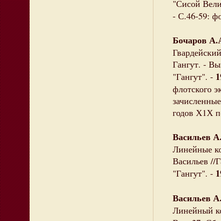
"Сисой Вели
- С.46-59: ф
Бочаров А.
Гвардейский
Гангут. - Вы
1
"Гангут". -
флотского э
зачисленные
годов Х1Х п
Васильев А
Линейные к
Васильев //Г
1
"Гангут". -
Васильев А
Линейный ко