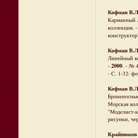
Кофман В.Л
Карманный л
коллекция. 
конструктор"
Кофман В.Л
Линейный ко
2000
-
. - № 
- C. 1-32: фо
Кофман В.Л
Броненосные
Морская кол
"Моделист-ко
рисунки, чер
Крайнюков 