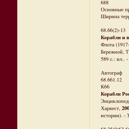
688
Основные п
Ширина терр
68.66(2)-13
Корабли и 
Флота (1917-
Бережной, Т
589 с.: ил..
Автограф
68.661.12
К66
Корабли Ро
Энциклопеди
20
Харвест,
истории). -