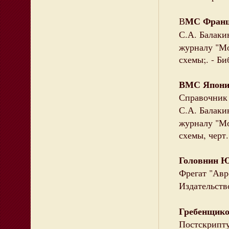
МС Фран
В
С.А. Балаки
журналу "Мод
схемы;. - Би
ВМС Япони
Справочник 
С.А. Балаки
журналу "Мод
схемы, черт..
Головнин 
Фрегат "Авро
Издательство
Гребенщико
Постскрипту