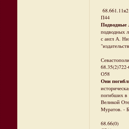
68.661.11я2
П44
Подводные 
подводных л
с англ А. Ни
"издательст
Севастопол
68.35(2)722-
О58
Они погибл
историческа
погибших
Великой Оте
Муратов. - 
68.66(0)