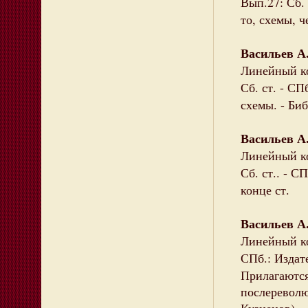
Вып.27: Сб. 
то, схемы, ч
Васильев А
Линейный ко
Сб. ст. - СП
схемы. - Биб
Васильев А
Линейный ко
Сб. ст.. - СП
конце ст.
Васильев А
Линейный ко
СПб.: Издате
Прилагаютс
послереволю