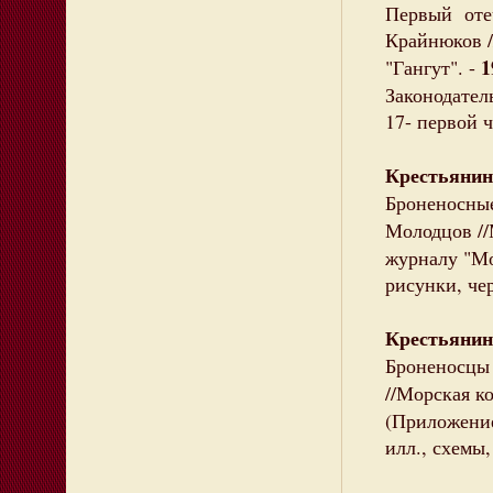
Первый отеч
Крайнюков //
1
"Гангут". -
Законодател
17- первой ч
Крестьянин
Броненосные
Молодцов //
журналу "Мод
рисунки, че
Крестьянин
Броненосцы 
//Морская к
(Приложение
илл., схемы,