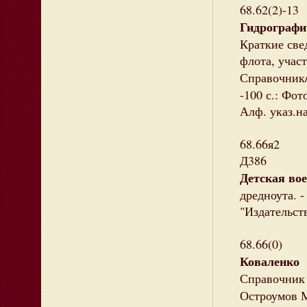
68.62(2)-13
Гидрографи
Краткие све
флота, учас
Справочник/
-100 с.: Фот
Алф. указ.н
68.66я2
Д386
Детская во
дредноута. 
"Издательств
68.66(0)
Коваленко 
Справочник 
Остроумов М