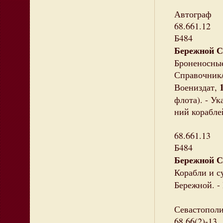
Автограф
68.661.12
Б484
Бережной С
Броненосные
Справочник/
Воениздат,
флота). - Ук
ний кораблей
68.661.13
Б484
Бережной С
Корабли и с
Бережной. -
Севастопол
68.66(2)-13