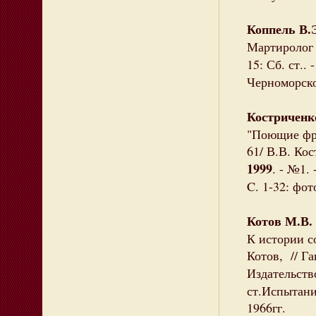
Коппель В.
Мартиролог к
15: Сб. ст.. 
Черноморско
Костриченк
"Поющие фре
61/ В.В. Ко
1999
. - №1.
C. 1-32: фото
Котов М.В.
К истории с
Котов, // Га
Издательство
ст.Испытани
1966гг.