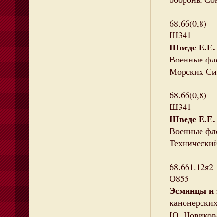
68.66(0,8)
Ш341
Шведе Е.Е.
Военные фло
Морских С
68.66(0,8)
Ш341
Шведе Е.Е.
Военные фло
Технически
68.661.12я2
О855
Эсминцы и 
канонерских 
Ю. Новикова