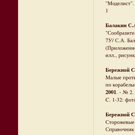
"Моделист". 
1
Балакин С.
"Сообразите
7У/ С.А. Ба
(Приложение
илл., рисун
Бережной С
Малые проти
по корабель
2001
. - № 2
C. 1-32: фот
Бережной С
Сторожевые
Справочник 