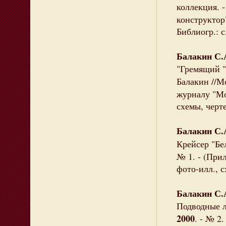
коллекция. 
конструктор"
Библиогр.: с
Балакин С.
"Гремящий "
Балакин //М
журналу "Мод
схемы, черте
Балакин С.
Крейсер "Бе
№ 1. - (При
фото-илл., 
Балакин С.
Подводные л
2000
. - № 2