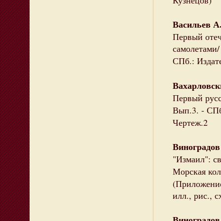
Кузнецов)
Васильев А
Первый отеч
самолетами/ 
СПб.: Издате
Вахарловск
Первый русс
Вып.3. - СПб
Чертеж.2
Виноградов
"Измаил": с
Морская кол
(Приложение
илл., рис., с
Виноградов