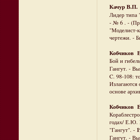
Качур В.П.
Лидер типа 
- № 6 . - (
"Моделист-ко
чертежи. - Б
Кобчиков 
Бой и гибел
Гангут. - Вы
C. 98-108: т
Излагаются 
основе архи
Кобчиков 
Кораблестро
годах/ Е.Ю. 
1
"Гангут". -
Гангут. - Вы