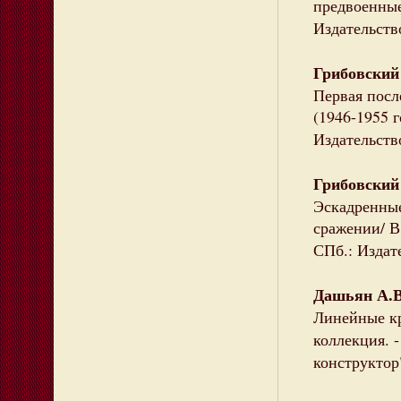
предвоенные 
Издательство
Грибовский
Первая пос
(1946-1955 г
Издательств
Грибовский
Эскадренные
сражении/ В.
СПб.: Издате
Дашьян А.В
Линейные кр
коллекция. 
конструктор")