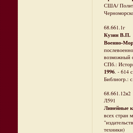
США/ Полит
Черноморско
68.661.1г
Кузин В.П.
Военно-Мор
послевоенн
возможный о
СПб.: Истор
1996
. - 614
Библиогр.: с
68.661.12я2
Л591
Линейные 
всех стран м
"издательств
техники)