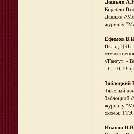
Дашьян А.
Корабли Вто
Дашьян //Мо
журналу "Мо
Ефимов В.И
Вклад ЦКБ-1
отечественн
//Гангут. - 
- C. 10-19: 
Заблоцкий 
Тяжелый ави
Заблоцкий /
журналу "Мод
схемы, ТТЭ. 
Иванов В.В