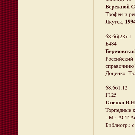
Бережной С
Трофеи и ре
199
Якутск,
68.66(28)-1
Б484
Березовски
Российский 
справочник/
Доценко, Тюр
68.661.12
Г125
Газенко В.Н
Торпедные к
- М.: АСТ.А
Библиогр.: с