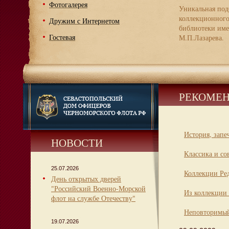
Фотогалерея
Уникальная под
коллекционног
Дружим с Интернетом
библиотеки име
Гостевая
М.П.Лазарева.
РЕКОМЕН
История, запе
НОВОСТИ
Классика и со
25.07.2026
Коллекции Ре
День открытых дверей
"Российский Военно-Морской
Из коллекции 
флот на службе Отечеству"
Неповторимый
19.07.2026