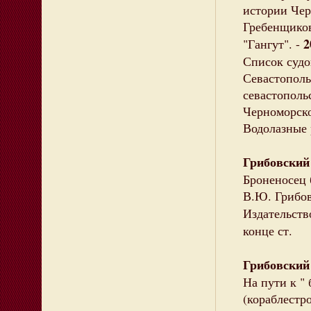
истории Чер
Гребенщикова
2
"Гангут". -
Список судо
Севастополь
севастополь
Черноморско
Водолазные 
Грибовский
Броненосец 
В.Ю. Грибовс
Издательство
конце ст.
Грибовский
На пути к "
(кораблестр