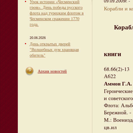
09.09.2009г. -
Урок истории «Чесменский
гром». День победы русского
Корабли и к
флота над турецким флотом в
Чесменском сражении 1770
года.
Кораб
20.06.2026
День открытых дверей
"Волшебных дум хранящая
книги
обитель"
68.66(2)-13
Архив новостей
А622
Аммон Г.А.
Героические
и советског
Флота: Альб
Бережной. -
М.: Военизд
цв.ил