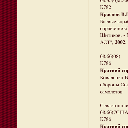
68.35(0)62-6
К782
Краснов В.
Боевые кор
справочник/
Шитиков. - 
2002
АСТ",
.
68.66(08)
К786
Краткий сп
Коваленко В
обороны Со
самолетов
Севастопол
68.66(7США
К786
Краткий сп