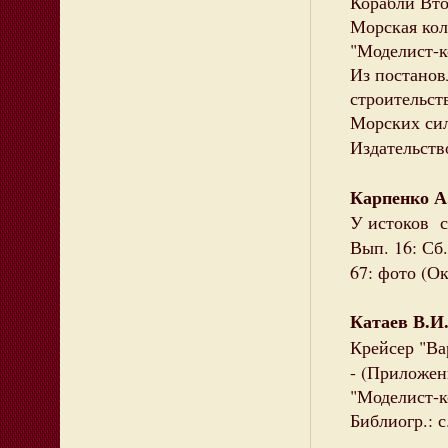
Корабли Вто
Морская кол
"Моделист-ко
Из постано
строительст
Морских сил 
Издательство
Карпенко А
У истоков с
Вып. 16: Сб.
67: фото (Ок
Катаев В.И
Крейсер "Ва
- (Приложен
"Моделист-ко
Библиогр.: с