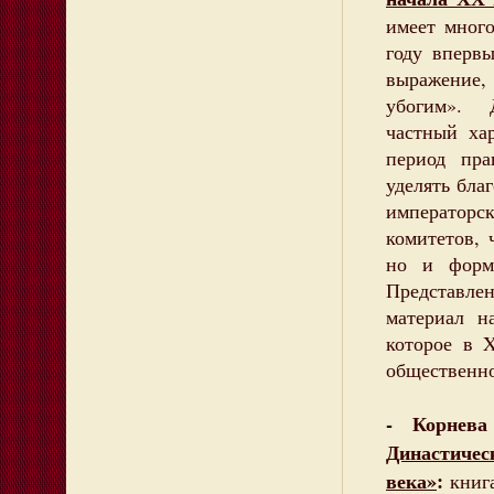
имеет мног
году вперв
выражение
убогим». Д
частный ха
период пра
уделять бла
императорс
комитетов, 
но и форми
Представл
материал н
которое в 
общественно
- Корнева
Династиче
века»
:
книга