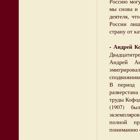
Россию мог
мы снова и 
деятеля, чт
России лиш
страну от к
- Андрей К
Двадцатитре
Андрей Ан
эмигриров
сподвижник
В период 
разверстан
труды Кофод
(1907) бы
экземпляро
полной пр
пониманию 