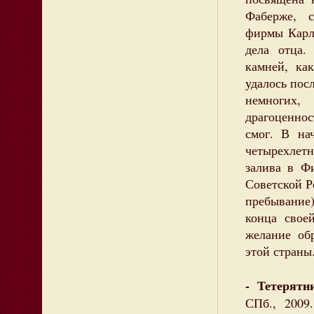
Фаберже, 
фирмы Карл
дела отца.
камней, ка
удалось пос
немногих
драгоценнос
смог. В на
четырехлет
залива в Ф
Советской Р
пребывание
конца сво
желание об
этой страны
- Тетерят
СПб., 2009