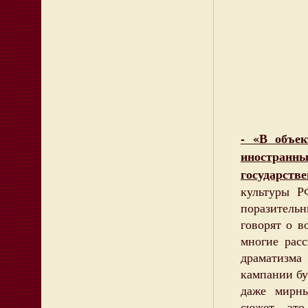
- «В объек
иностранн
государст
культуры Р
поразитель
говорят о в
многие рас
драматизма
кампании бу
даже мирны
сюжет – это