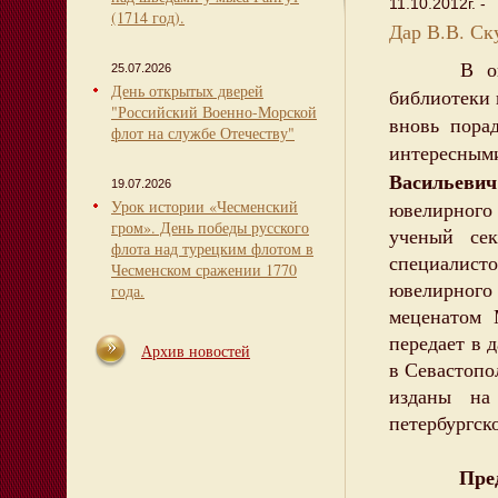
11.10.2012г. -
(1714 год).
Дар В.В. Ск
В октябре
25.07.2026
День открытых дверей
библиотеки 
"Российский Военно-Морской
вновь пора
флот на службе Отечеству"
интересны
Васильеви
19.07.2026
Урок истории «Чесменский
ювелирного
гром». День победы русского
ученый се
флота над турецким флотом в
специалист
Чесменском сражении 1770
ювелирног
года.
меценатом 
передает в 
Архив новостей
в Севастопо
изданы на
петербургск
Пре