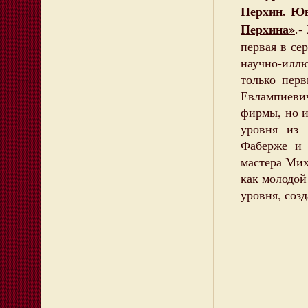
Перхин. Ю
Перхина»
.-
первая в се
научно-илл
только пер
Евлампиеви
фирмы, но и
уровня из 
Фаберже и 
мастера Мих
как молодой
уровня, соз