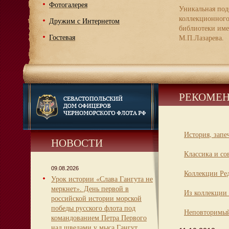
Фотогалерея
Уникальная под
коллекционног
Дружим с Интернетом
библиотеки име
Гостевая
М.П.Лазарева.
РЕКОМЕН
История, запе
НОВОСТИ
Классика и со
09.08.2026
Коллекции Ре
Урок истории «Слава Гангута не
меркнет». День первой в
Из коллекции 
российской истории морской
победы русского флота под
Неповторимый
командованием Петра Первого
над шведами у мыса Гангут