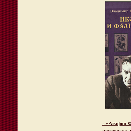
- «Агафон 
посвящена 