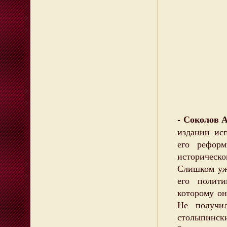
- Соколов А
издании ис
его реформ
историческ
Слишком уж
его полит
которому он
Не получи
столыпинск