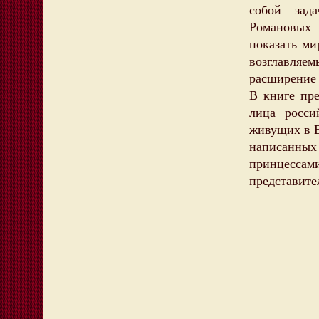
собой зад
Романовых
показать ми
возглавляе
расширение 
В книге пр
лица росси
живущих в Е
написанны
принцесса
представите