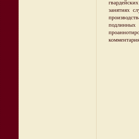
гвардейских
занятиях с
производств
подлинны
проаннот
комментари