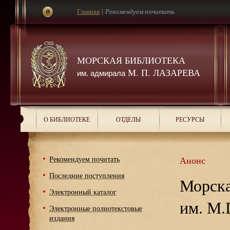
Главная
|
Рекомендуем почитать
МОРСКАЯ БИБЛИОТЕКА
М. П. ЛАЗАРЕВА
им. адмирала
О БИБЛИОТЕКЕ
ОТДЕЛЫ
РЕСУРСЫ
Рекомендуем почитать
Анонс
Последние поступления
Морска
Электронный каталог
им. М.
Электронные полнотекстовые
издания