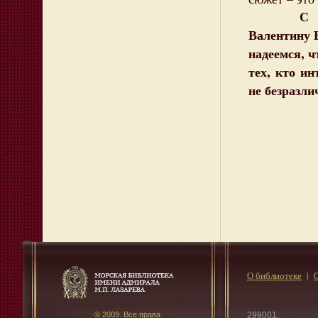
С огром
Валентину 
надеемся, ч
тех, кто и
не безразли
О библиотеке
© 2009. Все права
299001,