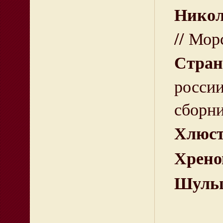
Никол
// Мор
Стран
росси
сборни
Хлюст
Хрено
Шульц