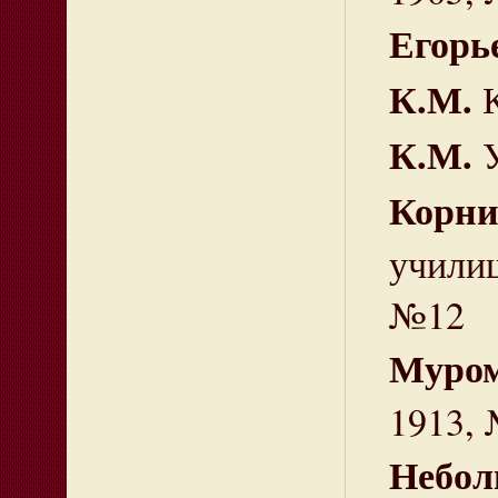
Егорь
К.М.
К.М.
Корни
учили
№12
Муром
1913,
Небол