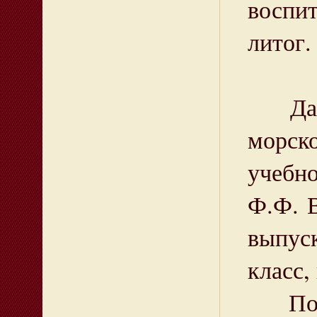
воспит
литог.
Данно
морско
учебн
Ф.Ф. В
выпус
класс,
После