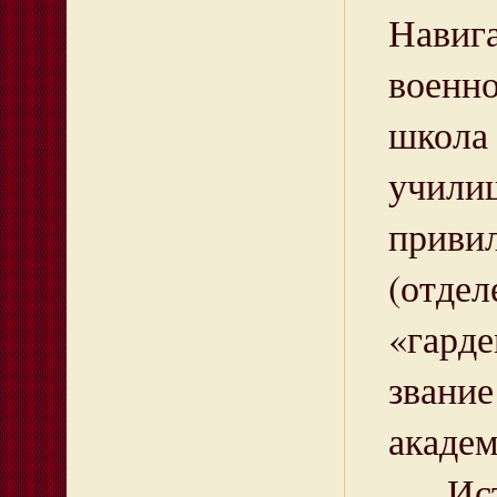
Навиг
военно
школа
учили
приви
(отде
«гарде
звани
академ
Исто