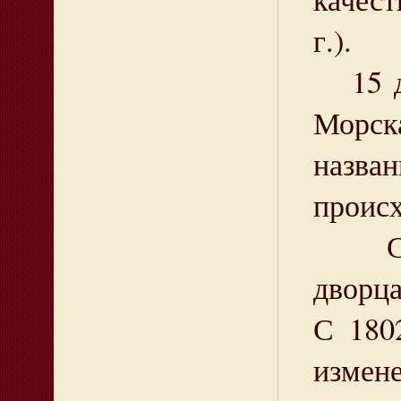
г.).
15 де
Морск
назва
проис
С 177
дворца
С 180
измене