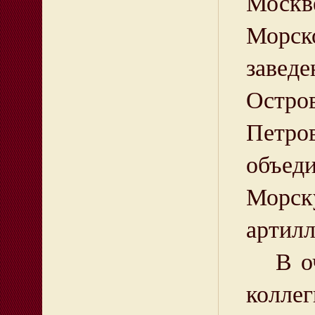
Москв
Морск
заведе
Остро
Петро
объед
Морск
артил
В оче
коллег