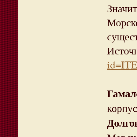
Значи
Морск
сущес
И
id=IT
Гамал
корпус
Долго