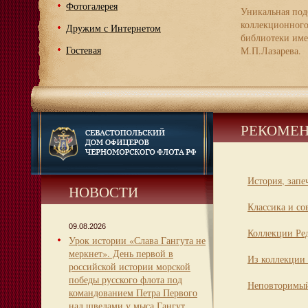
Фотогалерея
Уникальная под
коллекционног
Дружим с Интернетом
библиотеки име
Гостевая
М.П.Лазарева.
РЕКОМЕН
История, запе
НОВОСТИ
Классика и со
09.08.2026
Коллекции Ре
Урок истории «Слава Гангута не
меркнет». День первой в
Из коллекции 
российской истории морской
победы русского флота под
Неповторимый
командованием Петра Первого
над шведами у мыса Гангут