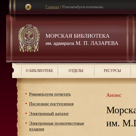
Главная
|
Рекомендуем почитать
МОРСКАЯ БИБЛИОТЕКА
М. П. ЛАЗАРЕВА
им. адмирала
О БИБЛИОТЕКЕ
ОТДЕЛЫ
РЕСУРСЫ
Рекомендуем почитать
Анонс
Последние поступления
Морска
Электронный каталог
им. М.
Электронные полнотекстовые
издания