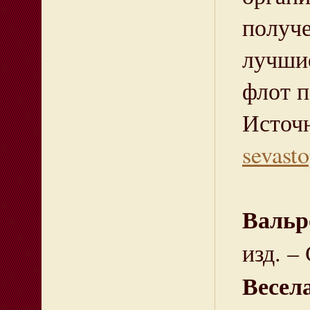
получе
лучши
флот п
Исто
sevast
Вальр
изд. –
Весел