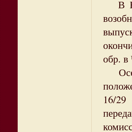
В Биз
возоб
выпус
окончи
обр. в
Осень
полож
16/29
перед
комисс