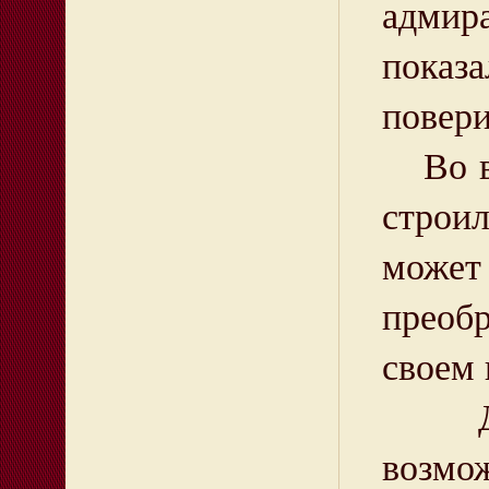
адмир
показа
повери
Во вт
строи
може
преоб
своем 
Докум
возмо