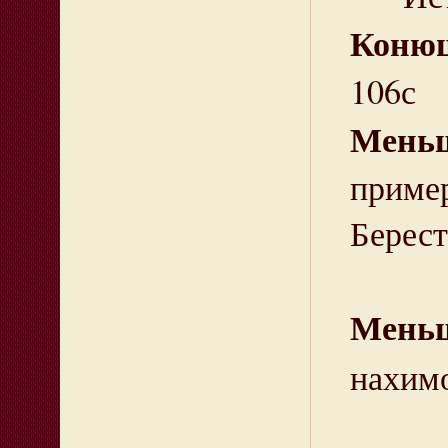
Коню
106с
Мень
приме
Берест
Мень
нахимо