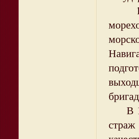
1 окт
морех
морско
Нави
подго
выход
бригад
В 1716
страж
качест