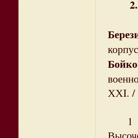
2
Бере
корпус
Бойко
военно
ХХI. /
1 окт
Высоче