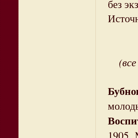
без эк
Источ
(вс
Бубно
молод
Воспи
1905, 