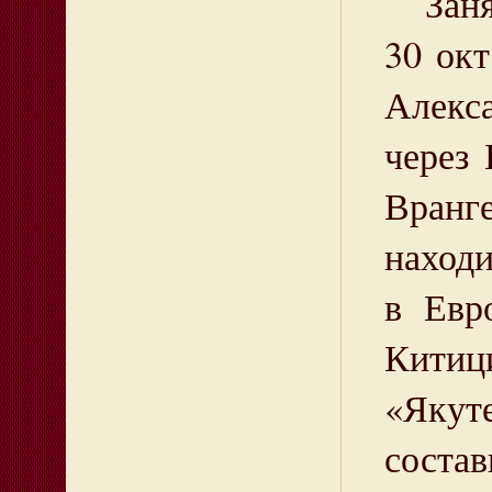
Занят
30 окт
Алекса
через 
Вранге
наход
в Евр
Китици
«Якуте
состав