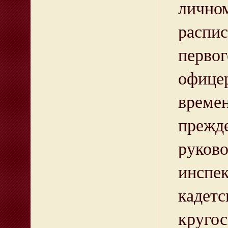
лично
распи
перво
офице
времен
прежде
руков
инспе
кадет
кругос