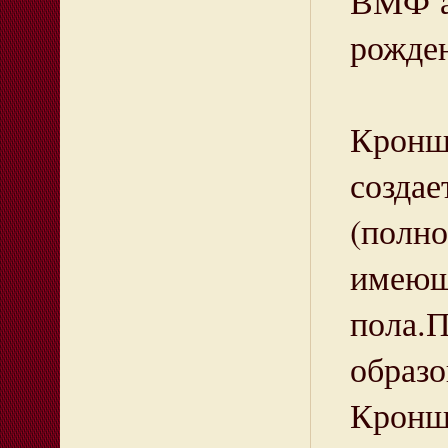
ВМФ а
рожден
19 ф
Кронш
созда
(полн
имеющ
пола.
образ
Кронш