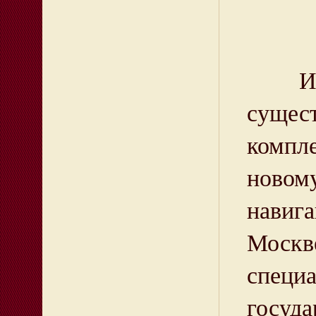
Истор
сущест
компл
новом
навиг
Москве
специ
госуда