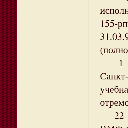
испол
155-р
31.03.
(полно
1 окт
Санкт
учебн
отремо
22 но