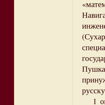
«мате
Навиг
инжен
(Сухар
специ
госуд
Пушкар
прину
русск
1 окт