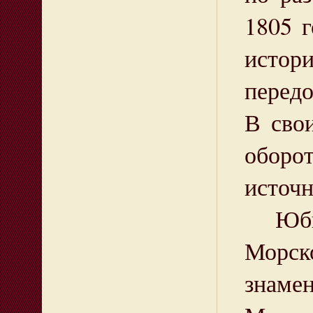
1805 
истор
передо
В сво
оборо
источн
Юбиле
Морск
знаме