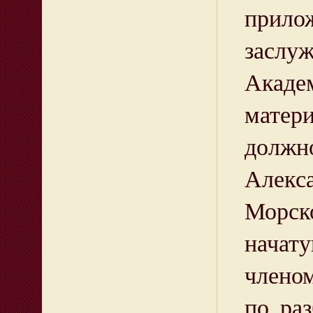
прило
заслу
Акаде
матер
должн
Алекса
Морск
начату
членом
по ра