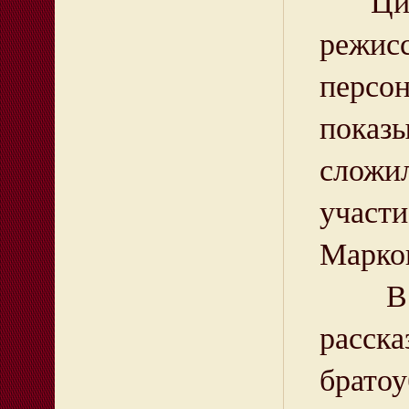
Цикл 
режис
персо
показ
сложи
участ
Марко
В пер
расск
брато