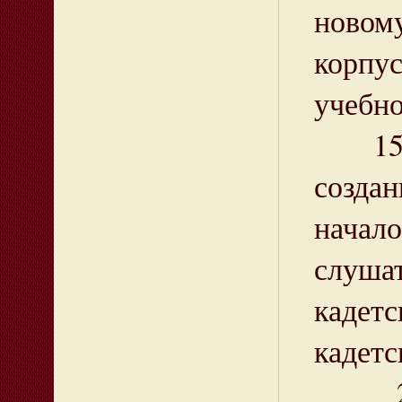
новом
корпус
учебно
15 се
созда
начал
слуша
кадет
кадетс
25 ап