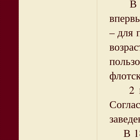
В 186
вперв
– для 
возра
польз
флотск
2 июн
Согла
заведе
В 189