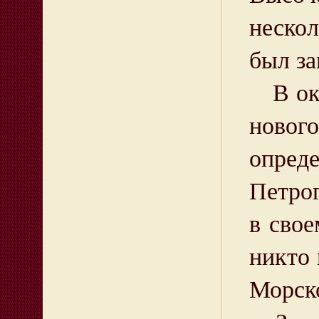
нескол
был за
В октя
новог
опред
Петрог
в сво
никто 
Морско