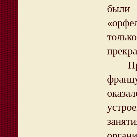
были 
«орфел
тольк
прекра
Пребы
францу
оказал
устрое
занят
орган