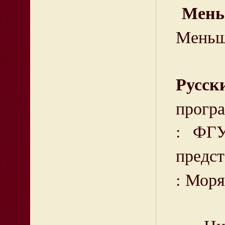
Мень
Меньшо
Русск
програ
: ФГУ
предст
: Моря