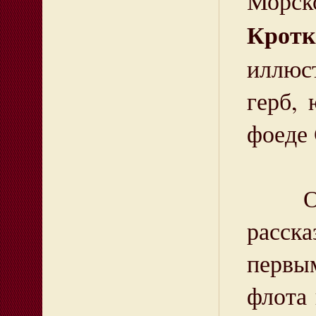
Морско
Крот
иллюст
герб, 
фоеде
Отдел
расска
первы
флота 