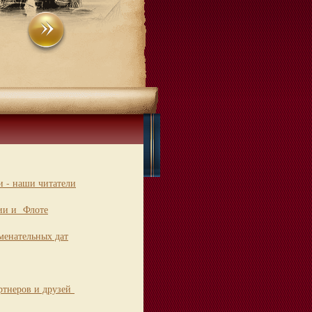
 - наши читатели
ии и Флоте
менательных дат
ртнеров и друзей