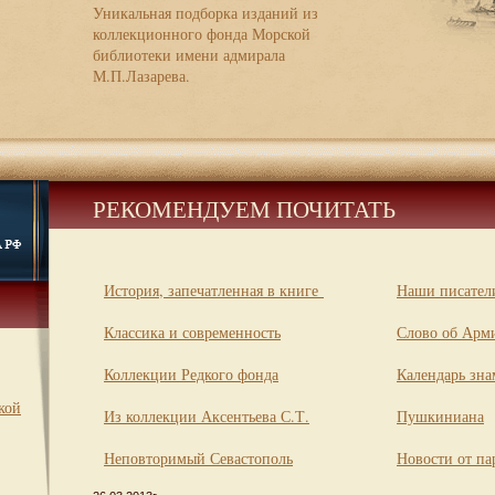
Уникальная подборка изданий из
коллекционного фонда Морской
библиотеки имени адмирала
М.П.Лазарева.
РЕКОМЕНДУЕМ ПОЧИТАТЬ
История, запечатленная в книге
Наши писатели
Классика и современность
Слово об Арм
Коллекции Редкого фонда
Календарь зна
кой
Из коллекции Аксентьева С.Т.
Пушкиниана
Неповторимый Севастополь
Новости от па