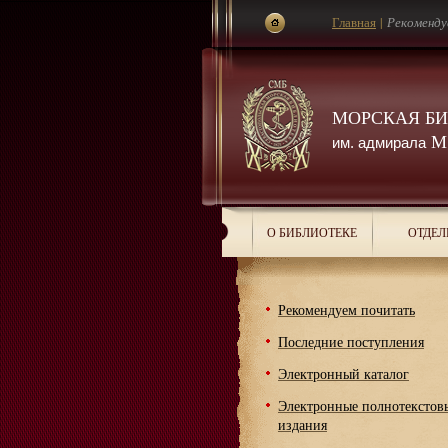
Главная
|
Рекоменду
МОРСКАЯ Б
М.
им. адмирала
О БИБЛИОТЕКЕ
ОТДЕЛ
Рекомендуем почитать
Последние поступления
Электронный каталог
Электронные полнотекстов
издания