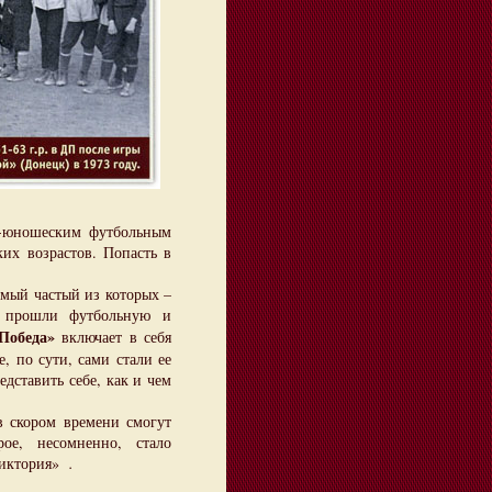
юношеским футбольным
ких возрастов. Попасть в
мый частый из которых –
к прошли футбольную и
Победа»
включает в себя
 по сути, сами стали ее
дставить себе, как и чем
скором времени смогут
ое, несомненно, стало
«Виктория»
.