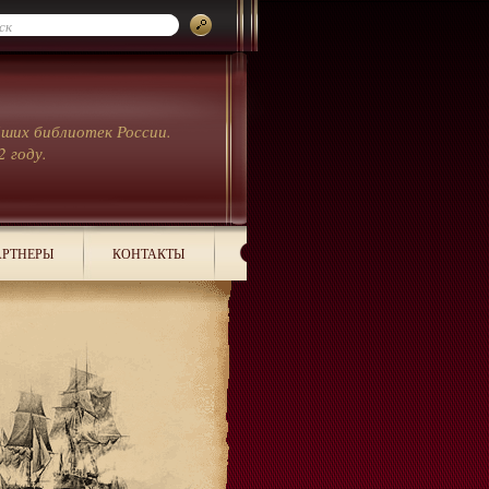
йших библиотек России.
2 году.
РТНЕРЫ
КОНТАКТЫ