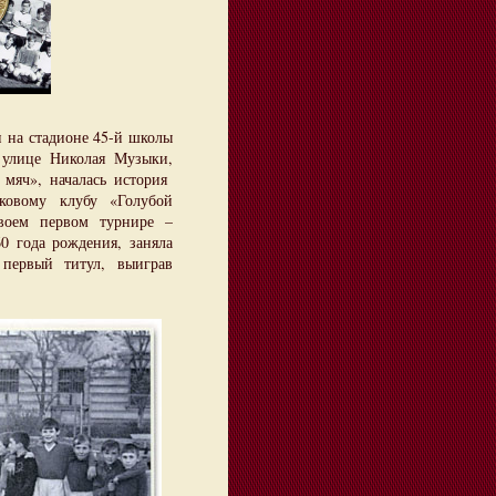
 на стадионе 45-й школы
 улице Николая Музыки,
мяч», началась история
ковому клубу «Голубой
своем первом турнире –
0 года рождения, заняла
 первый титул, выиграв