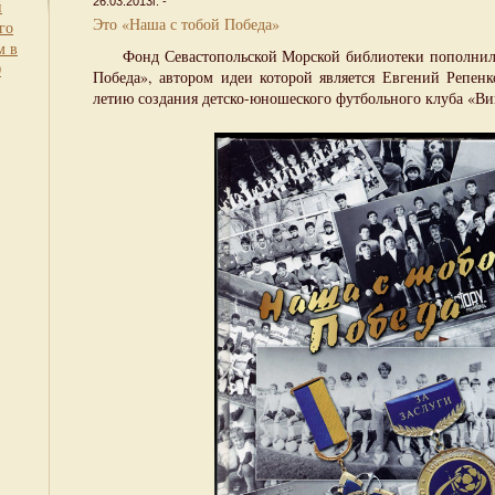
26.03.2013г. -
й
Это «Наша с тобой Победа»
го
м в
Фонд Севастопольской Морской библиотеки пополнилс
0
Победа», автором идеи которой является Евгений Репенк
летию создания детско-юношеского футбольного клуба «Ви