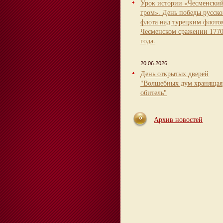
Урок истории «Чесменски
гром». День победы русско
флота над турецким флото
Чесменском сражении 177
года.
20.06.2026
День открытых дверей
"Волшебных дум хранящая
обитель"
Архив новостей