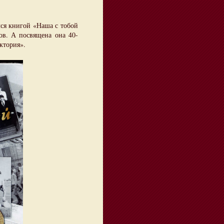
я книгой «Наша с тобой
ов. А посвящена она 40-
ктория».