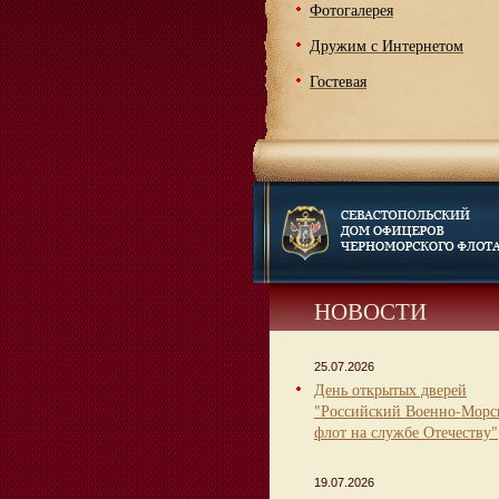
Фотогалерея
Дружим с Интернетом
Гостевая
НОВОСТИ
25.07.2026
День открытых дверей
"Российский Военно-Морс
флот на службе Отечеству"
19.07.2026