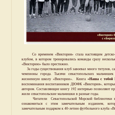
Со временем «Виктория» стала настоящим детско-
клубом, в котором тренировались команды сразу несколь
«Викторию» было престижно.
За годы существования клуб завоевал много титулов, са
чемпионы города. Тысячи севастопольских мальчише
«Наша с тобой 
жизненную школу «Виктории». Книга
воспоминания воспитанников ДЮФК «Виктория», которые,
автором. Составляющие книгу 192 интервью позволяют пре
жили севастопольские мальчишки в разные годы.
Читатели Севастопольской Морской библиотеки в 
ознакомиться с этим замечательным изданием, котор
замечательным подарком к 40-летию футбольного клуба 