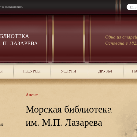
ем почитать
ИБЛИОТЕКА
Одна из старе
 П. ЛАЗАРЕВА
Основана в 182
Ы
РЕСУРСЫ
УСЛУГИ
ДРУЗЬЯ
ПА
Анонс
Морская библиотека
им. М.П. Лазарева
ые