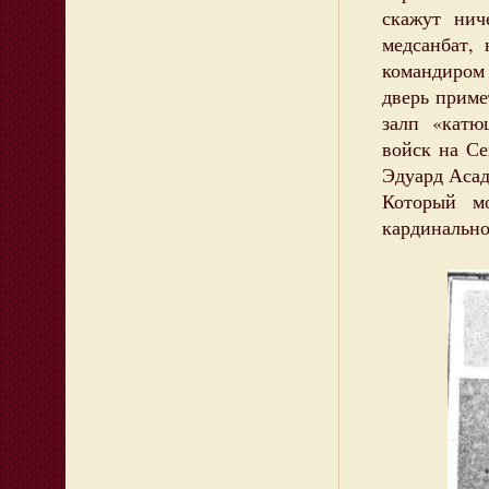
скажут нич
медсанбат,
командиром
дверь приме
залп «катю
войск на Се
Эдуард Асад
Который м
кардинально