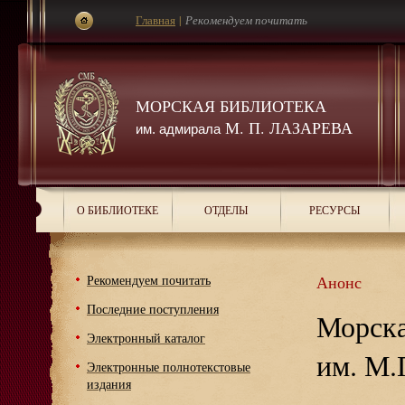
Главная
|
Рекомендуем почитать
МОРСКАЯ БИБЛИОТЕКА
М. П. ЛАЗАРЕВА
им. адмирала
О БИБЛИОТЕКЕ
ОТДЕЛЫ
РЕСУРСЫ
Рекомендуем почитать
Анонс
Последние поступления
Морска
Электронный каталог
им. М.
Электронные полнотекстовые
издания