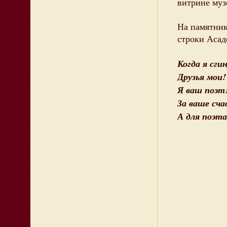
витрине муз
На памятник
строки Асад
Когда я сгин
Друзья мои!
Я ваш поэт!
За ваше сча
А для поэт