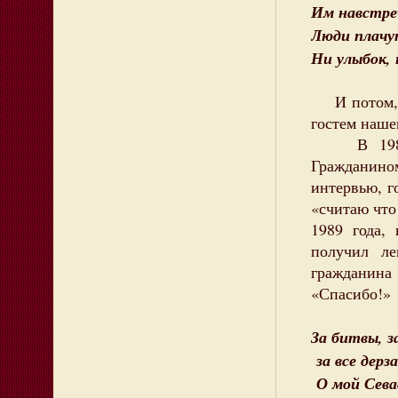
Им навстре
Люди плачут
Ни улыбок, 
И потом, в
гостем наше
В 1989 го
Гражданино
интервью, г
«считаю что
1989 года,
получил л
гражданина
«Спасибо!»
За битвы, з
за все дерз
О мой Сева