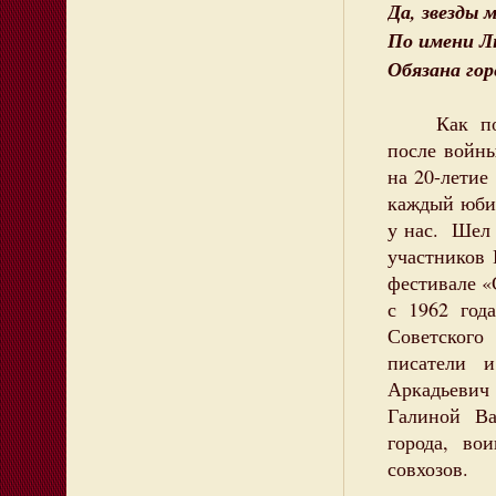
Да, звезды 
По имени Лю
Обязана гор
Как поэт-
после войны
на 20-летие
каждый юбил
у нас. Шел 
участников
фестивале «
с 1962 год
Советского
писатели 
Аркадьевич
Галиной Ва
города, во
совхозов.