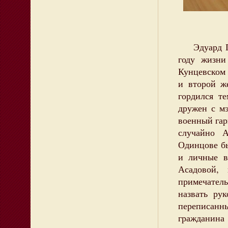
Эдуард Пет
году жизни
Кунцевском
и второй ж
гордился т
дружен с м
военный гар
случайно 
Одинцове бы
и личные в
Асадовой,
примечате
назвать ру
переписанн
гражданина