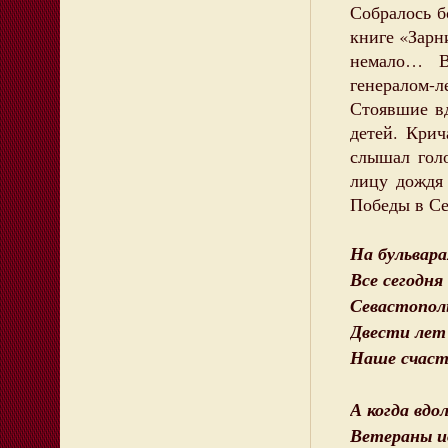
Собралось б
книге «Зарн
немало… Во
генералом-
Стоявшие вд
детей. Крич
слышал голо
лицу дождя
Победы в Се
На бульвара
Все сегодня 
Севастополь
Двести лет
Наше счасть
А когда вдо
Ветераны ид