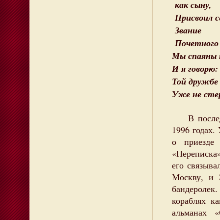
как сыну,
Присвоил с
Звание
Почетного 
Мы спаяны 
И я говорю:
Той дружбе 
Уже не сте
В последни
1996 годах.
о приезде
«Переписка
его связыва
Москву, и 
бандеролек.
кораблях к
альманах 