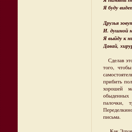
Я буду виде
Друзья зову
И. душной н
Я выйду к н
Давай, хиру
Сделав этот
того, чтоб
самостояте
прибить пол
хорошей м
обыденных 
палочки, 
Переделкин
письма.
Как Эдуард