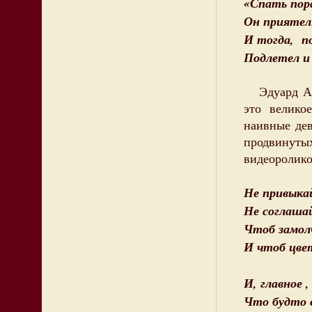
«Спать пора
Он приятел
И тогда, по
Подлетел и 
Эдуард Аса
это велико
наивные дев
продвинут
видеоролико
Не привыка
Не соглашай
Чтоб замол
И чтоб цве
И, главное ,
Что будто 