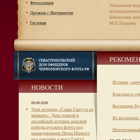
Фотогалерея
Уникальная под
коллекционног
Дружим с Интернетом
библиотеки име
Гостевая
М.П.Лазарева.
РЕКОМЕН
История, запе
НОВОСТИ
Классика и со
09.08.2026
Коллекции Ре
Урок истории «Слава Гангута не
меркнет». День первой в
Из коллекции 
российской истории морской
победы русского флота под
Неповторимый
командованием Петра Первого
над шведами у мыса Гангут