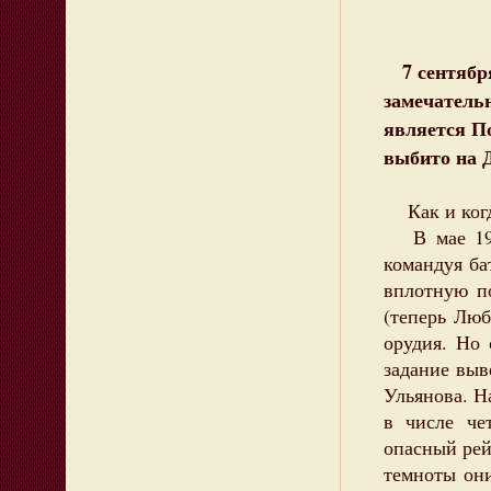
7 сентября
замечатель
является П
выбито на Д
Как и когда
В мае 1944
командуя ба
вплотную п
(теперь Люб
орудия. Но
задание выв
Ульянова. Н
в числе че
опасный рей
темноты они