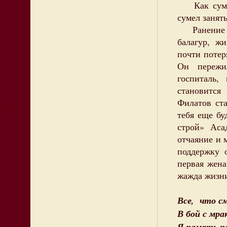
Как сумел 
сумел занять
Ранение Ас
балагур, ж
почти потер
Он пережи
госпиталь,
становится
Филатов ста
тебя еще бу
строй» Аса
отчаяние и
поддержку 
первая жена
жажда жизни
Все, что см
В бой с мра
Я память по