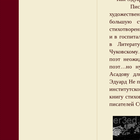
Писать н
художестве
большую 
стихотворен
и в госпита
в Литерат
Чуковскому.
поэт неожи
поэт…но ну
Асадову дл
Эдуард Не п
институтск
книгу стихо
писателей 