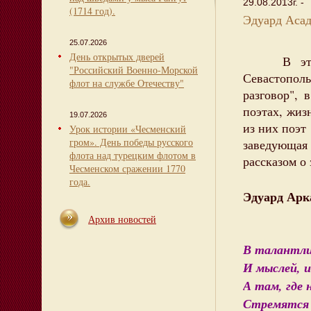
29.08.2013г. -
(1714 год).
Эдуард Аса
25.07.2026
День открытых дверей
В этом го
"Российский Военно-Морской
Севастопол
флот на службе Отечеству"
разговор", 
поэтах, жиз
19.07.2026
из них поэт
Урок истории «Чесменский
гром». День победы русского
заведующа
флота над турецким флотом в
рассказом о
Чесменском сражении 1770
года.
Эдуард Арк
Архив новостей
В талантли
И мыслей, и
А там, где 
Стремятся 