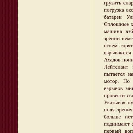
грузить сна
погрузка ок
батареи Ул
Сплошные х
машина взб
зрении неме
огнем горя
взрываются
Асадов пони
Лейтенант
пытается з
мотор. Но 
взрывов ми
провести св
Указывая пу
поля зрени
больше не
поднимают е
первый воп