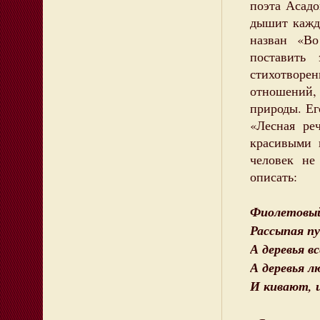
поэта Асад
дышит кажда
назван «В
поставить
стихотвор
отношений, 
природы. Ег
«Лесная ре
красивыми 
человек не
описать:
Фиолетовый 
Рассыпая п
А деревья в
А деревья л
И кивают, 