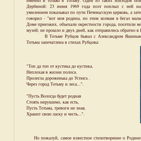
именно и только в Тотьму. Один из таких эпизодов оп
Дербиной: 23 июня 1969 года поэт поплыл с ней на 
умилением показывал по пути Печеньгскую церковь, а зате
говорил - "вот моя родина, по этим холмам я бегал мал
Доме приезжих, объехали окрестности города, посетили м
музей; не прошло и двух дней, как отправились обратно в 
В Тотьме Рубцов бывал с Александром Яшиным и
Тотьма запечатлена в стихах Рубцова:
"Топ да топ от кустика до кустика,
Неплохая в жизни полоса.
Пролегла дороженька до Устюга .
Через город Тотьму и леса...".
"Пусть Вологда будет родная
Стоять нерушимо, как есть,
Пусть Тотьма, тревоги не зная,
Хранит свою ласку и честь...".
Но пожалуй, самое известное стихотворение о Родине,