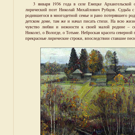
3 января 1936 года в селе Емецке Архангельской об
лирический поэт Николай Михайлович Рубцов. Судьба с д
родившегося в многодетной семье и рано потерявшего ро
детском доме, там же и начал писать стихи. На всю жиз
чувство любви и нежности к своей малой родине – се
Николе), о Вологде, о Тотьме. Неброская красота северной
прекрасные лирические строки, впоследствии ставшие пес