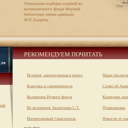
Уникальная подборка изданий из
коллекционного фонда Морской
библиотеки имени адмирала
М.П.Лазарева.
РЕКОМЕНДУЕМ ПОЧИТАТЬ
История, запечатленная в книге
Наши писатели
Классика и современность
Слово об Арм
Коллекции Редкого фонда
Календарь зна
кой
Из коллекции Аксентьева С.Т.
Пушкиниана
Неповторимый Севастополь
Новости от па