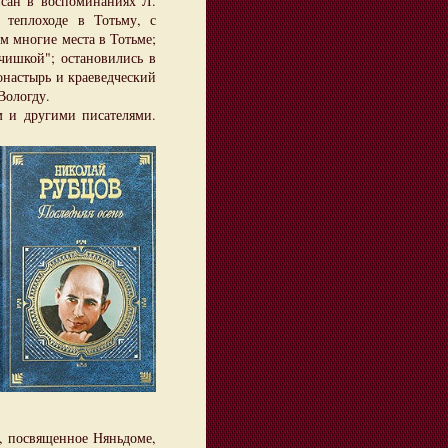
исан в воспоминаниях Л.
теплоходе в Тотьму, с
м многие места в Тотьме;
ьчишкой"; остановились в
онастырь и краеведческий
Вологду.
 другими писателями.
 посвященное Няньдоме,