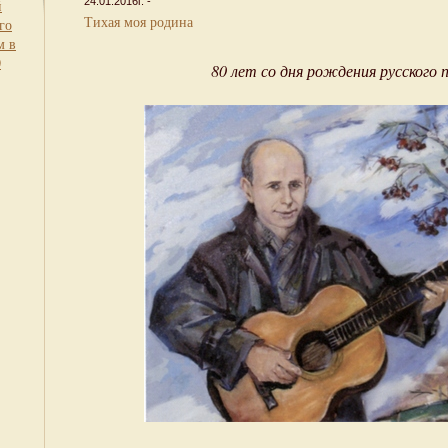
24.01.2016г. -
й
Тихая моя родина
го
м в
0
80 лет со дня рождения русского