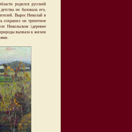
ласти родился русский
етства не баловала его,
дителей. Вырос Николай в
нь сохранил он трепетное
ле Никольском (деревне
 природы вызвала к жизни
нями.