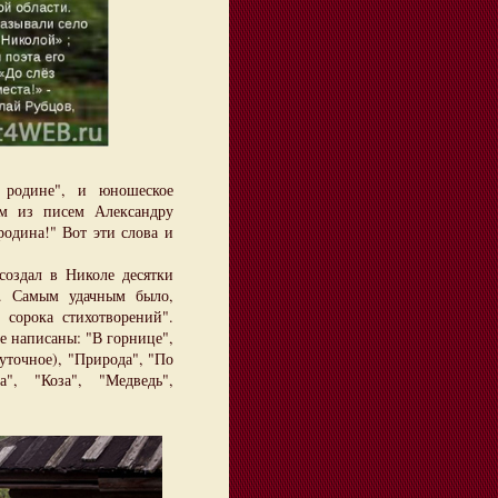
родине", и юношеское
ом из писем Александру
одина!" Вот эти слова и
оздал в Николе десятки
в. Самым удачным было,
о сорока стихотворений".
е написаны: "В горнице",
шуточное), "Природа", "По
а", "Коза", "Медведь",