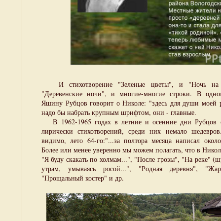
И стихотворение "Зеленые цветы", и "Ночь на 
"Деревенские ночи", и многие-многие строки. В одн
Яшину Рубцов говорит о Николе: "здесь для души моей р
надо бы набрать крупным шрифтом, они - главные.
В 1962-1965 годах в летние и осенние дни Рубцов с
лирически стихотворений, среди них немало шедевро
видимо, лето 64-го:"...за полтора месяца написал окол
Более или менее уверенно мы можем полагать, что в Никол
"Я буду скакать по холмам...", "После грозы", "На реке" (
утрам, умываясь росой...", "Родная деревня", "Жар
"Прощальный костер" и др.