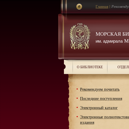
Главная
|
Рекоменду
МОРСКАЯ Б
М.
им. адмирала
О БИБЛИОТЕКЕ
ОТДЕЛ
Рекомендуем почитать
Последние поступления
Электронный каталог
Электронные полнотекстов
издания