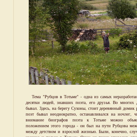
Тема "Рубцов в Тотьме" - одна из самых неразработа
десятки людей, знавших поэта, его друзья. Во многих
бывал. Здесь, на берегу Сухоны, стоит деревянный домик р
поэт бывал неоднократно, останавливался на ночлег, 
внимание биографов поэта к Тотьме можно объяс
положением этого города - он был на пути Рубцова ме
между детством и взрослой жизнью. Были, конечно, случ