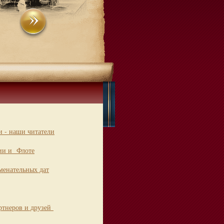
 - наши читатели
ии и Флоте
менательных дат
ртнеров и друзей