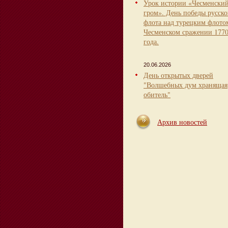
Урок истории «Чесменски
гром». День победы русско
флота над турецким флото
Чесменском сражении 177
года.
20.06.2026
День открытых дверей
"Волшебных дум хранящая
обитель"
Архив новостей