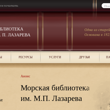
ем почитать
ИБЛИОТЕКА
Одна из старе
 П. ЛАЗАРЕВА
Основана в 182
Ы
РЕСУРСЫ
УСЛУГИ
ДРУЗЬЯ
ПА
Анонс
Морская библиотека
им. М.П. Лазарева
ые