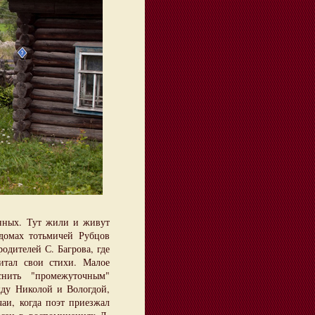
нных. Тут жили и живут
 домах тотьмичей Рубцов
одителей С. Багрова, где
читал свои стихи. Малое
нить "промежуточным"
жду Николой и Вологдой,
аи, когда поэт приезжал